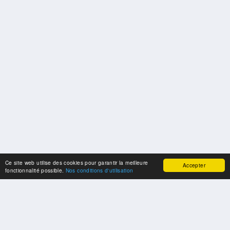
Ce site web utilise des cookies pour garantir la meilleure
Accepter
fonctionnalité possible.
Nos conditions d'utilisation
NOS PARTENAIRES
Un grand merci à nos partenaires de coopération