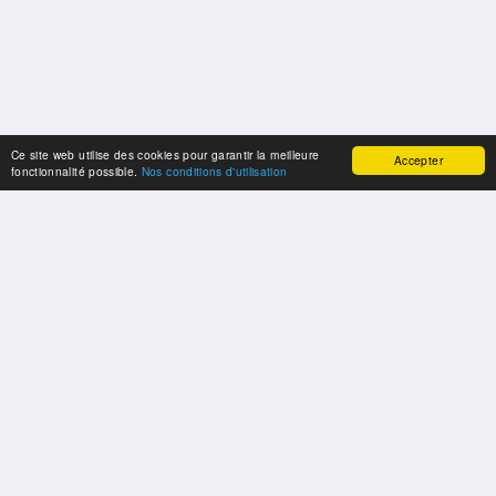
Ce site web utilise des cookies pour garantir la meilleure
Accepter
fonctionnalité possible.
Nos conditions d'utilisation
NOS PARTENAIRES
Un grand merci à nos partenaires de coopération