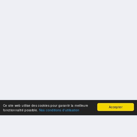
Ce site web utilise des cookies pour garantir la meilleure
Accepter
fonctionnalité possible.
Nos conditions d'utilisation
NOS PARTENAIRES