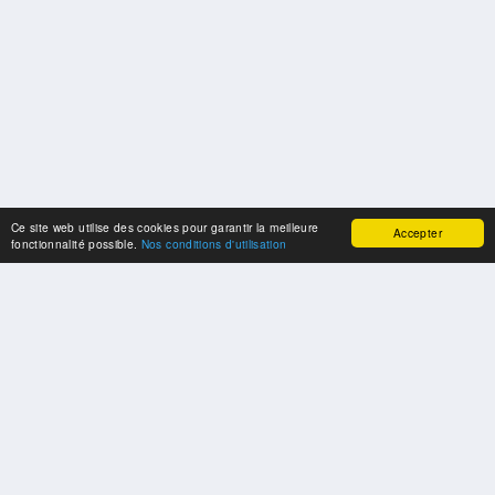
Ce site web utilise des cookies pour garantir la meilleure
Accepter
fonctionnalité possible.
Nos conditions d'utilisation
NOS PARTENAIRES
Un grand merci à nos partenaires de coopération