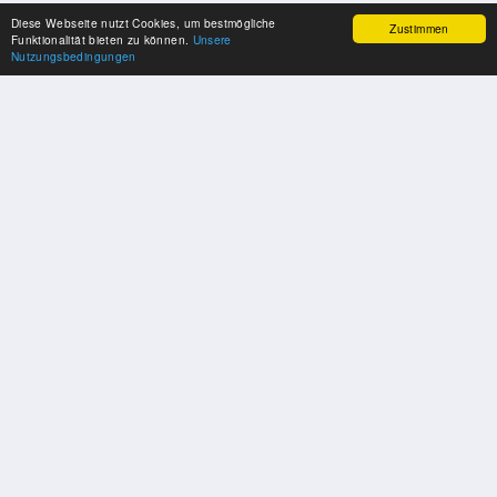
Diese Webseite nutzt Cookies, um bestmögliche
Zustimmen
Funktionalität bieten zu können.
Unsere
Nutzungsbedingungen
UNSERE PARTNER
Herzlichen Dank an unsere Kooperations-Partner
SOZIALE MEDIEN