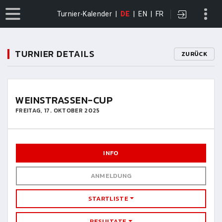
Turnier-Kalender
|
DE
|
EN
|
FR
TURNIER DETAILS
ZURÜCK
WEINSTRASSEN-CUP
FREITAG, 17. OKTOBER 2025
INFO
ANMELDUNG
STARTLISTE
RESULTATE