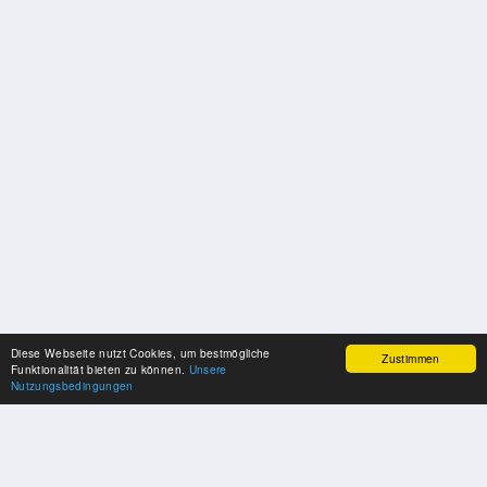
Diese Webseite nutzt Cookies, um bestmögliche
Zustimmen
Funktionalität bieten zu können.
Unsere
Nutzungsbedingungen
UNSERE PARTNER
Herzlichen Dank an unsere Kooperations-Partner