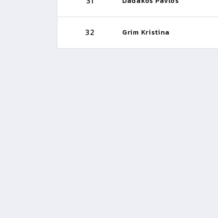
31
Dadakos Pavlos
32
Grim Kristina