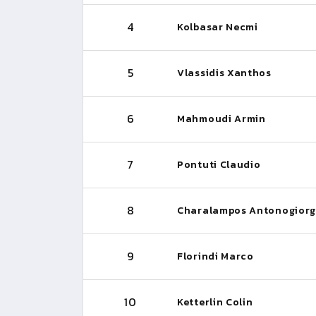
4
Kolbasar Necmi
5
Vlassidis Xanthos
6
Mahmoudi Armin
7
Pontuti Claudio
8
Charalampos Antonogiorg
9
Florindi Marco
10
Ketterlin Colin