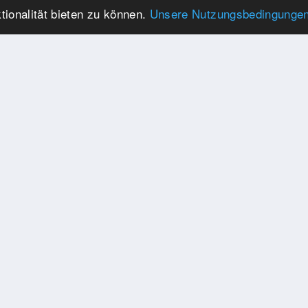
ionalität bieten zu können.
Unsere Nutzungsbedingunge
KONTAKTIEREN SIE UNS
E-MAIL
websupport@tournamentapp.de
TELEFON
+41 79 245 45 01