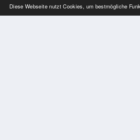
Diese Webseite nutzt Cookies, um bestmögliche Funkt
UNSERE PARTNER
Herzlichen Dank an unsere
Kooperations-Partner
ADRESSE
TournamentApp.de
WebPublishing by