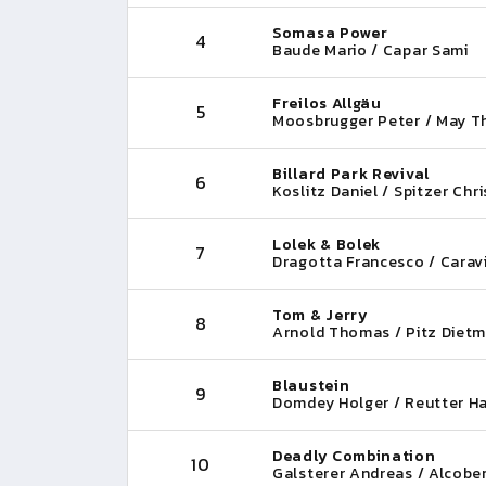
Somasa Power
4
Baude Mario / Capar Sami
Freilos Allgäu
5
Moosbrugger Peter / May 
Billard Park Revival
6
Koslitz Daniel / Spitzer Chri
Lolek & Bolek
7
Dragotta Francesco / Caravi
Tom & Jerry
8
Arnold Thomas / Pitz Dietm
Blaustein
9
Domdey Holger / Reutter Ha
Deadly Combination
10
Galsterer Andreas / Alcober