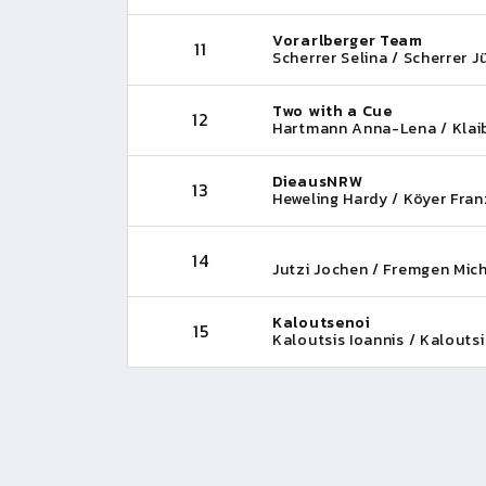
Vorarlberger Team
11
Scherrer Selina / Scherrer J
Two with a Cue
12
Hartmann Anna-Lena / Klaib
DieausNRW
13
Heweling Hardy / Köyer Fra
14
Jutzi Jochen / Fremgen Mic
Kaloutsenoi
15
Kaloutsis Ioannis / Kalouts