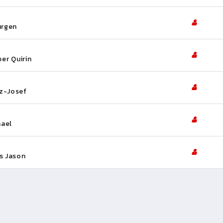
ürgen
er Quirin
nz-Josef
hael
is Jason