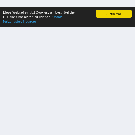
Diese Webseite nutzt Cookies, um bestmögliche
Zustimmen
Funktionalität bieten zu können.
Unsere
Nutzungsbedingungen
UNSERE PARTNER
Herzlichen Dank an unsere Kooperations-Partner
SOZIALE MEDIEN