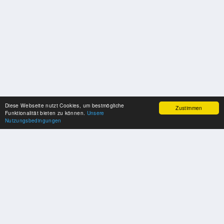
Diese Webseite nutzt Cookies, um bestmögliche
Zustimmen
Funktionalität bieten zu können.
Unsere
Nutzungsbedingungen
UNSERE PARTNER
Herzlichen Dank an unsere Kooperations-Partner