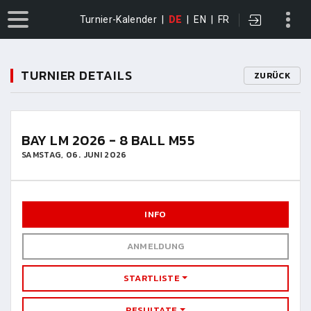
Turnier-Kalender
|
DE
|
EN
|
FR
TURNIER DETAILS
ZURÜCK
BAY LM 2026 - 8 BALL M55
SAMSTAG, 06. JUNI 2026
INFO
ANMELDUNG
STARTLISTE
RESULTATE