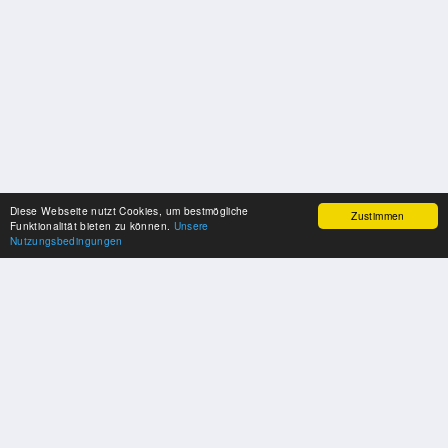
Diese Webseite nutzt Cookies, um bestmögliche
Zustimmen
Funktionalität bieten zu können.
Unsere
Nutzungsbedingungen
UNSERE PARTNER
Herzlichen Dank an unsere Kooperations-Partner