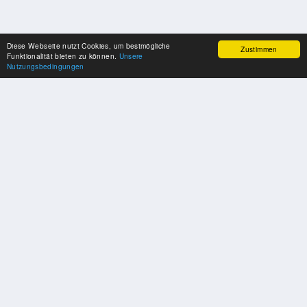
Diese Webseite nutzt Cookies, um bestmögliche
Zustimmen
Funktionalität bieten zu können.
Unsere
Nutzungsbedingungen
UNSERE PARTNER
Herzlichen Dank an unsere Kooperations-Partner
SOZIALE MEDIEN