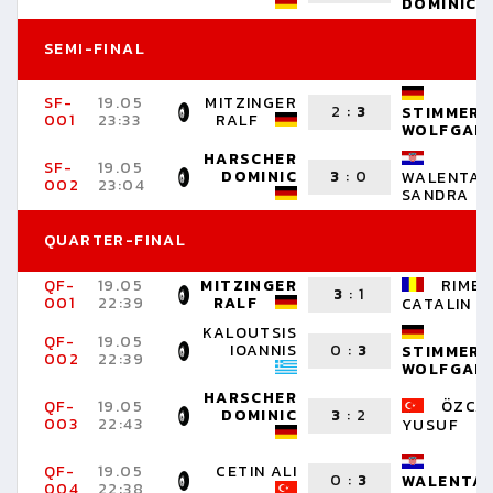
DOMINIC
SEMI-FINAL
SF-
19.05
MITZINGER
2
:
3
STIMMER
001
23:33
RALF
WOLFGAN
HARSCHER
SF-
19.05
DOMINIC
3
:
0
WALENTA
002
23:04
SANDRA
QUARTER-FINAL
QF-
19.05
MITZINGER
RIMB
3
:
1
001
22:39
RALF
CATALIN
KALOUTSIS
QF-
19.05
IOANNIS
0
:
3
STIMMER
002
22:39
WOLFGAN
HARSCHER
QF-
19.05
ÖZCA
DOMINIC
3
:
2
003
22:43
YUSUF
QF-
19.05
CETIN ALI
0
:
3
WALENTA
004
22:38