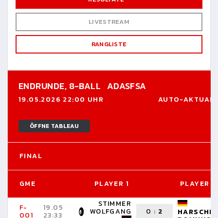
LIVESTREAM
RANGLISTE
ENDRUNDE,
8-BALL
ADASFSA
19.05.2026 22:00 UHR
AUTO-AKTUALI
ÖFFNE TABLEAU
FINAL
GME
PLAYER 1
PLAYER 2
STIMMER
F-
19.05
WOLFGANG
0
:
2
HARSCHE
001
23:33