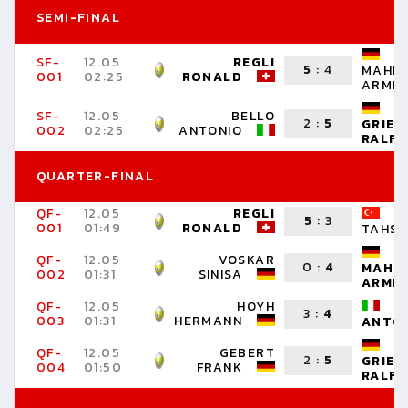
SEMI-FINAL
SF-
12.05
REGLI
5
:
4
MAHM
001
02:25
RONALD
ARMIN
SF-
12.05
BELLO
2
:
5
GRIES
002
02:25
ANTONIO
RALF
QUARTER-FINAL
QF-
12.05
REGLI
K
5
:
3
001
01:49
RONALD
TAHSI
QF-
12.05
VOSKAR
0
:
4
MAHM
002
01:31
SINISA
ARMIN
QF-
12.05
HOYH
B
3
:
4
003
01:31
HERMANN
ANTO
QF-
12.05
GEBERT
2
:
5
GRIES
004
01:50
FRANK
RALF