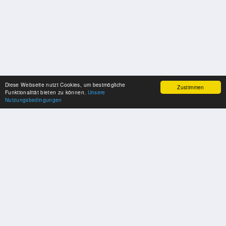
Diese Webseite nutzt Cookies, um bestmögliche
Zustimmen
Funktionalität bieten zu können.
Unsere
Nutzungsbedingungen
UNSERE PARTNER
Herzlichen Dank an unsere Kooperations-Partner