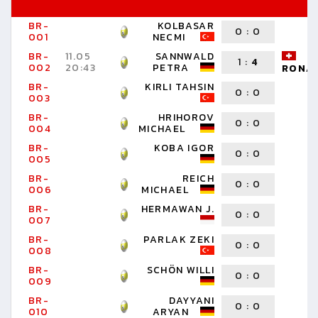
BR-
KOLBASAR
0
:
0
W
001
NECMI
BR-
11.05
SANNWALD
R
1
:
4
002
20:43
PETRA
RONA
BR-
KIRLI TAHSIN
0
:
0
W
003
BR-
HRIHOROV
0
:
0
W
004
MICHAEL
BR-
KOBA IGOR
0
:
0
W
005
BR-
REICH
0
:
0
W
006
MICHAEL
BR-
HERMAWAN J.
0
:
0
W
007
BR-
PARLAK ZEKI
0
:
0
W
008
BR-
SCHÖN WILLI
0
:
0
W
009
BR-
DAYYANI
0
:
0
W
010
ARYAN