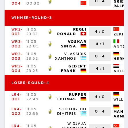
0
:
4
GRIES
004
00:30
RALF
WINNER-ROUND-3
WR3-
11.05
REGLI
P
4
:
0
001
23:32
RONALD
ZEKI
WR3-
11.05
VOSKAR
B
4
:
1
002
22:05
SINISA
ANTON
WR3-
11.05
VLASSIDIS
H
0
:
4
003
23:52
XANTHOS
HERM
WR3-
11.05
GEBERT
B
4
:
1
004
23:25
FRANK
ADEEB
LOSER-ROUND-4
LR4-
11.05
KUPFER
S
4
:
0
001
22:49
THOMAS
WILLI
LR4-
11.05
STOTOGLOU
0
:
4
MAHM
002
22:36
DIMITRIS
ARMIN
WIDJAJA
LR4-
11.05
K