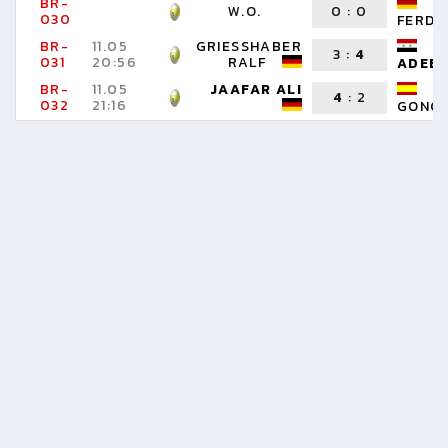
BR-
W
W.O.
0
:
0
030
FERDI
BR-
11.05
GRIESSHABER
B
3
:
4
031
20:56
RALF
ADEE
BR-
11.05
JAAFAR ALI
S
4
:
2
032
21:16
GONCA