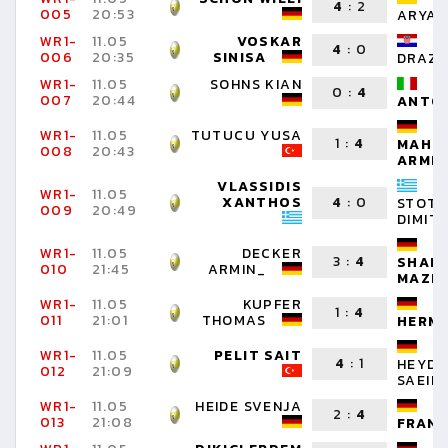
4
:
2
005
20:53
ARYAN
WR1-
11.05
VOSKAR
P
4
:
0
006
20:35
SINISA
DRAZ
WR1-
11.05
SOHNS KIAN
B
0
:
4
007
20:44
ANTO
WR1-
11.05
TUTUCU YUSA
1
:
4
MAHM
008
20:43
ARMIN
VLASSIDIS
WR1-
11.05
XANTHOS
4
:
0
STOT
009
20:49
DIMITR
WR1-
11.05
DECKER
3
:
4
SHAH
010
21:45
ARMIN_
MAZI
WR1-
11.05
KUPFER
H
1
:
4
011
21:01
THOMAS
HERM
WR1-
11.05
PELIT SAIT
4
:
1
HEYD
012
21:09
SAEID
WR1-
11.05
HEIDE SVENJA
G
2
:
4
013
21:08
FRAN