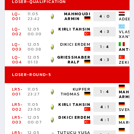
LOSER-QUALIFICATION
LQ-
11.05
MAHMOUDI
B
4
:
0
001
23:42
ARMIN
ADEEB
LQ-
12.05
KIRLI TAHSIN
4
:
3
VLASS
002
00:30
XANT
LQ-
12.05
DIKICI ERDEM
B
1
:
4
003
00:38
ANTO
LQ-
12.05
GRIESSHABER
P
4
:
3
004
01:13
RALF
ZEKI
LOSER-ROUND-5
LR5-
11.05
KUPFER
1
:
4
MAHM
001
23:27
THOMAS
ARMIN
LR5-
11.05
KIRLI TAHSIN
H
4
:
1
002
23:50
SVENJ
LR5-
12.05
DIKICI ERDEM
H
4
:
1
003
00:07
MARC
LR5-
12.05
TUTUCU YUSA