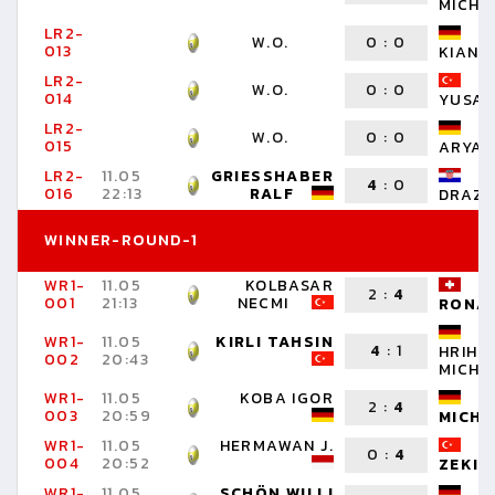
MICHA
LR2-
S
W.O.
0
:
0
013
KIAN
LR2-
T
W.O.
0
:
0
014
YUSA
LR2-
D
W.O.
0
:
0
015
ARYAN
LR2-
11.05
GRIESSHABER
P
4
:
0
016
22:13
RALF
DRAZ
WINNER-ROUND-1
WR1-
11.05
KOLBASAR
R
2
:
4
001
21:13
NECMI
RONA
WR1-
11.05
KIRLI TAHSIN
4
:
1
HRIHO
002
20:43
MICHA
WR1-
11.05
KOBA IGOR
R
2
:
4
003
20:59
MICHA
WR1-
11.05
HERMAWAN J.
P
0
:
4
004
20:52
ZEKI
WR1-
11.05
SCHÖN WILLI
D