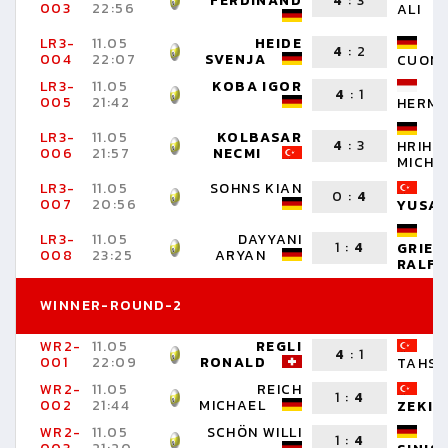
FERDINAND
4
:
3
003
22:56
ALI
LR3-
11.05
HEIDE
D
4
:
2
004
22:07
SVENJA
CUON
LR3-
11.05
KOBA IGOR
4
:
1
005
21:42
HERMA
LR3-
11.05
KOLBASAR
4
:
3
HRIHO
006
21:57
NECMI
MICHA
LR3-
11.05
SOHNS KIAN
T
0
:
4
007
20:56
YUSA
LR3-
11.05
DAYYANI
1
:
4
GRIES
008
23:25
ARYAN
RALF
WINNER-ROUND-2
WR2-
11.05
REGLI
K
4
:
1
001
22:09
RONALD
TAHSI
WR2-
11.05
REICH
P
1
:
4
002
21:44
MICHAEL
ZEKI
WR2-
11.05
SCHÖN WILLI
V
1
:
4