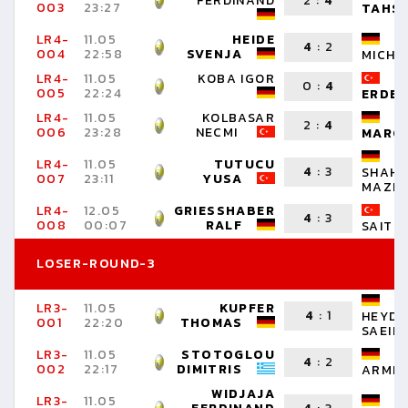
FERDINAND
2
:
4
003
23:27
TAHSI
LR4-
11.05
HEIDE
R
4
:
2
004
22:58
SVENJA
MICHA
LR4-
11.05
KOBA IGOR
D
0
:
4
005
22:24
ERDE
LR4-
11.05
KOLBASAR
H
2
:
4
006
23:28
NECMI
MARC
LR4-
11.05
TUTUCU
4
:
3
SHAHV
007
23:11
YUSA
MAZI
LR4-
12.05
GRIESSHABER
P
4
:
3
008
00:07
RALF
SAIT
LOSER-ROUND-3
LR3-
11.05
KUPFER
4
:
1
HEYD
001
22:20
THOMAS
SAEID
LR3-
11.05
STOTOGLOU
D
4
:
2
002
22:17
DIMITRIS
ARMIN
WIDJAJA
LR3-
11.05
J