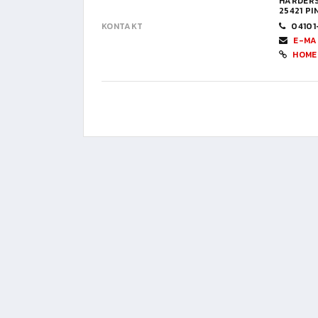
HARDERS
25421 P
KONTAKT
04101
E-MA
HOME