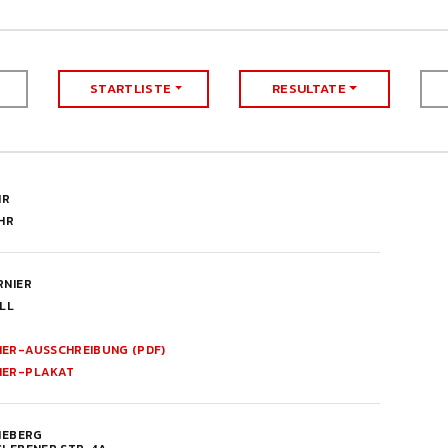
STARTLISTE
RESULTATE
HR
HR
RNIER
LL
IER-AUSSCHREIBUNG (PDF)
IER-PLAKAT
NEBERG