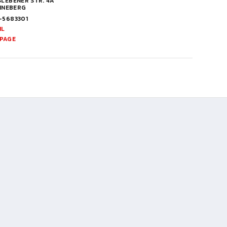
LEBENER STR. 4A
INNEBERG
-5683301
IL
PAGE