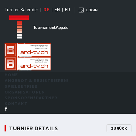
Turnier-Kalender
|
DE
|
EN
|
FR
LOGIN
TournamentApp.de
HOME
ANGEBOT & REGISTRIEREN!
SPIELBETRIEB
ORGANISATOREN
SPONSOREN/PARTNER
KONTAKT
TURNIER DETAILS
ZURÜCK