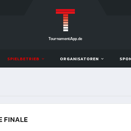
TournamentApp.de
SPIELBETRIEB
ORGANISATOREN
SPO
E FINALE