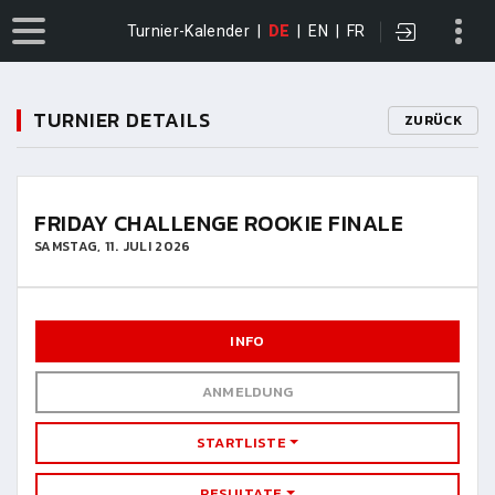
Turnier-Kalender
|
DE
|
EN
|
FR
TURNIER DETAILS
ZURÜCK
FRIDAY CHALLENGE ROOKIE FINALE
SAMSTAG, 11. JULI 2026
INFO
ANMELDUNG
STARTLISTE
RESULTATE