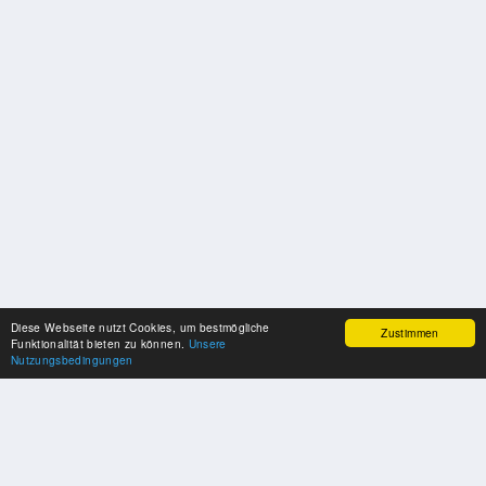
Diese Webseite nutzt Cookies, um bestmögliche
Zustimmen
Funktionalität bieten zu können.
Unsere
Nutzungsbedingungen
UNSERE PARTNER
Herzlichen Dank an unsere Kooperations-Partner