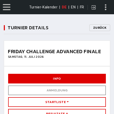
Turnier-Kalender
|
DE
|
EN
|
FR
TURNIER DETAILS
ZURÜCK
FRIDAY CHALLENGE ADVANCED FINALE
SAMSTAG, 11. JULI 2026
INFO
ANMELDUNG
STARTLISTE
RESULTATE