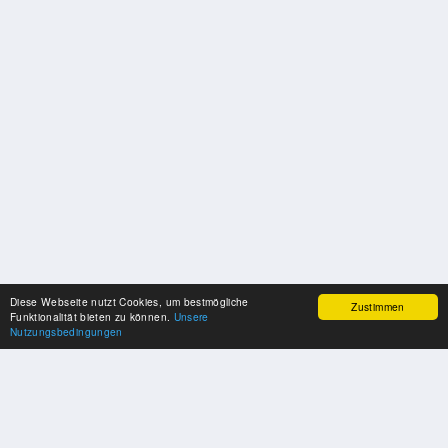
Diese Webseite nutzt Cookies, um bestmögliche
Zustimmen
Funktionalität bieten zu können.
Unsere
Nutzungsbedingungen
UNSERE PARTNER
Herzlichen Dank an unsere Kooperations-Partner