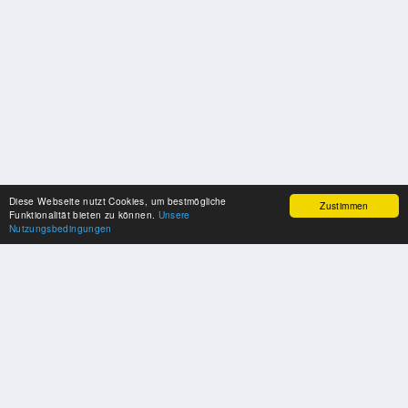
Diese Webseite nutzt Cookies, um bestmögliche
Zustimmen
Funktionalität bieten zu können.
Unsere
Nutzungsbedingungen
UNSERE PARTNER
Herzlichen Dank an unsere Kooperations-Partner