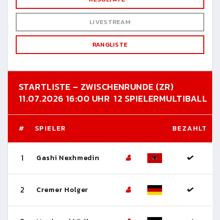
LIVESTREAM
RANGLISTE
STARTLISTE – ZWISCHENRUNDE (ZR)
11.07.2026 16:00 UHR
12 SPIELER
MULTIBALL
#
SPIELER
BEZAHLT
1
Gashi Nexhmedin
2
Cremer Holger