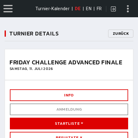
Turnier-Kalender
|
DE
|
EN
|
FR
TURNIER DETAILS
ZURÜCK
FRIDAY CHALLENGE ADVANCED FINALE
SAMSTAG, 11. JULI 2026
INFO
ANMELDUNG
STARTLISTE
RESULTATE