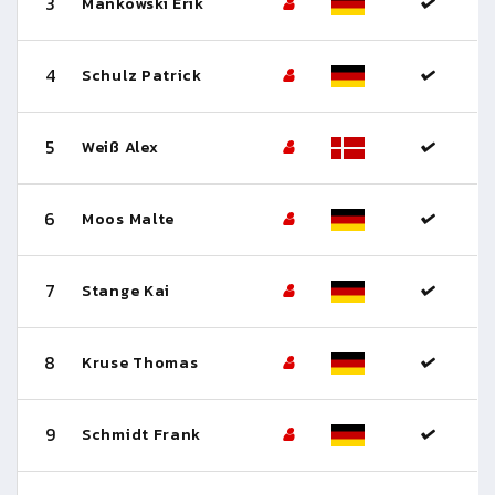
3
Mankowski Erik
4
Schulz Patrick
5
Weiß Alex
6
Moos Malte
7
Stange Kai
8
Kruse Thomas
9
Schmidt Frank