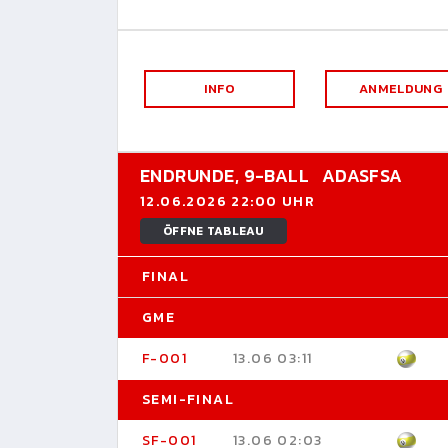
INFO
ANMELDUNG
ENDRUNDE,
9-BALL
ADASFSA
12.06.2026 22:00 UHR
ÖFFNE TABLEAU
FINAL
GME
F-001
13.06 03:11
SEMI-FINAL
SF-001
13.06 02:03