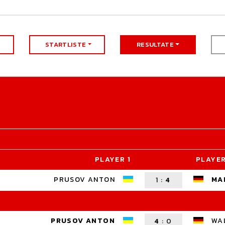
STARTLISTE
RESULTATE
PLAYER 1
PLAYER
PRUSOV ANTON
MA
1
:
4
PRUSOV ANTON
WA
4
:
0