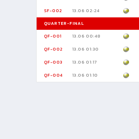
SF-002
13.06 02:24
QUARTER-FINAL
QF-001
13.06 00:48
QF-002
13.06 01:30
QF-003
13.06 01:17
QF-004
13.06 01:10