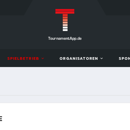
TournamentApp.de
SPIELBETRIEB
ORGANISATOREN
SPO
E