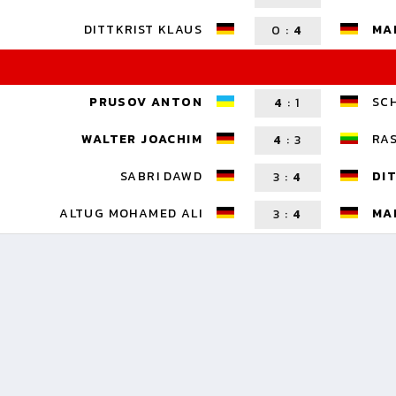
DITTKRIST KLAUS
MA
0
:
4
PRUSOV ANTON
SC
4
:
1
WALTER JOACHIM
RA
4
:
3
SABRI DAWD
DI
3
:
4
ALTUG MOHAMED ALI
MA
3
:
4