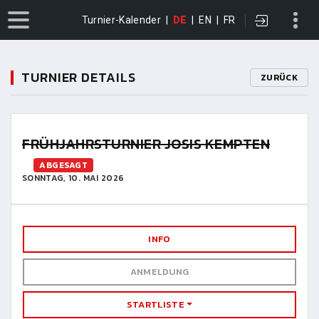
Turnier-Kalender
|
DE
|
EN
|
FR
TURNIER DETAILS
ZURÜCK
FRÜHJAHRSTURNIER JOSIS KEMPTEN
ABGESAGT
SONNTAG, 10. MAI 2026
INFO
ANMELDUNG
STARTLISTE