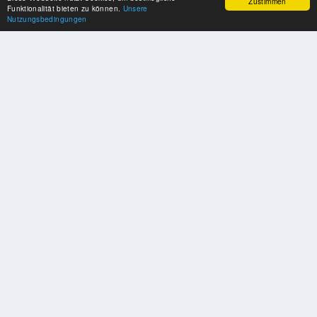
Zustimmen
Funktionalität bieten zu können.
Unsere
Nutzungsbedingungen
UNSERE PARTNER
Herzlichen Dank an unsere Kooperations-Partner
SOZIALE MEDIEN