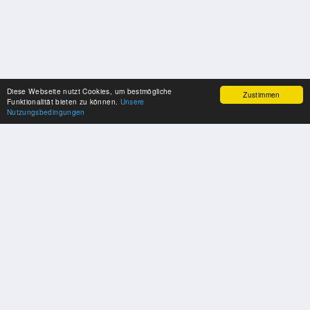
Diese Webseite nutzt Cookies, um bestmögliche
Zustimmen
Funktionalität bieten zu können.
Unsere
Nutzungsbedingungen
UNSERE PARTNER
Herzlichen Dank an unsere Kooperations-Partner