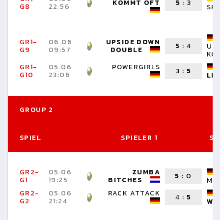
KOMMT OFT
5
:
3
G8
22:56
SP
GR1-
06.06
UPSIDE DOWN
5
:
4
UN
G9
09:57
DOUBLE
KO
GR1-
05.06
POWERGIRLS
3
:
5
G10
23:06
LI
GROUP 2
SPIEL
SPIELER 1
SP
GR2-
05.06
ZUMBA
5
:
0
G1
19:25
BITCHES
MI
GR2-
05.06
RACK ATTACK
4
:
5
G2
21:24
WO