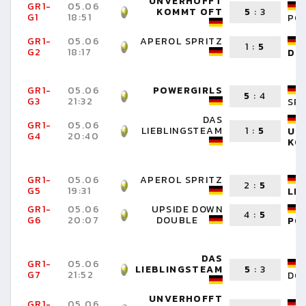
UNVERHOFFT
GR1-
05.06
KOMMT OFT
5
:
3
G1
18:51
PO
GR1-
05.06
APEROL SPRITZ
1
:
5
G2
18:17
DO
GR1-
05.06
POWERGIRLS
5
:
4
G3
21:32
SP
DAS
GR1-
05.06
LIEBLINGSTEAM
1
:
5
UN
G4
20:40
KO
GR1-
05.06
APEROL SPRITZ
2
:
5
G5
19:31
LI
GR1-
05.06
UPSIDE DOWN
4
:
5
G6
20:07
DOUBLE
PO
DAS
GR1-
05.06
LIEBLINGSTEAM
5
:
3
G7
21:52
DO
UNVERHOFFT
GR1-
05.06