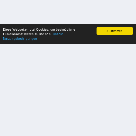
Diese Webseite nutzt Cookies, um bestmögliche
Zustimmen
Funktionalität bieten zu können.
Unsere
Nutzungsbedingungen
UNSERE PARTNER
Herzlichen Dank an unsere Kooperations-Partner
SOZIALE MEDIEN