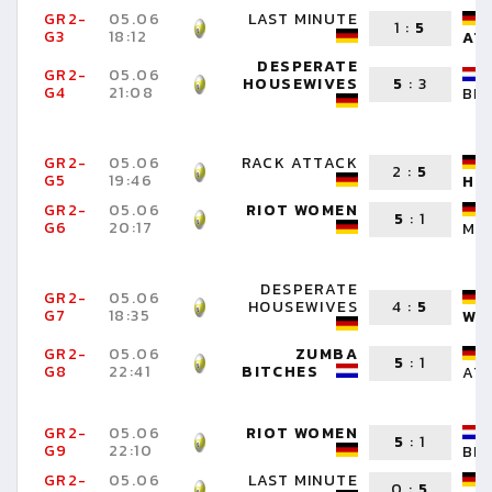
GR2-
05.06
LAST MINUTE
1
:
5
G3
18:12
AT
DESPERATE
GR2-
05.06
HOUSEWIVES
5
:
3
G4
21:08
BI
GR2-
05.06
RACK ATTACK
2
:
5
G5
19:46
HO
GR2-
05.06
RIOT WOMEN
5
:
1
G6
20:17
MI
DESPERATE
GR2-
05.06
HOUSEWIVES
4
:
5
G7
18:35
WO
GR2-
05.06
ZUMBA
5
:
1
G8
22:41
BITCHES
AT
GR2-
05.06
RIOT WOMEN
5
:
1
G9
22:10
BI
GR2-
05.06
LAST MINUTE
0
:
5