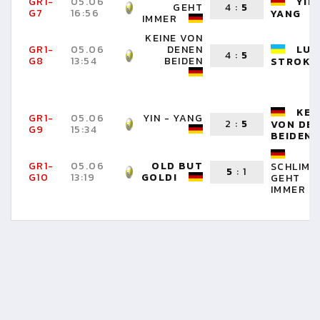
GR1-
05.06
YIN 
GEHT
4
:
5
G7
16:56
YANG
IMMER
KEINE VON
GR1-
05.06
DENEN
LUC
4
:
5
G8
13:54
BEIDEN
STROKE
KEI
GR1-
05.06
YIN - YANG
2
:
5
VON DE
G9
15:34
BEIDEN
GR1-
05.06
OLD BUT
SCHLIMM
5
:
1
G10
13:19
GOLD!
GEHT
IMMER