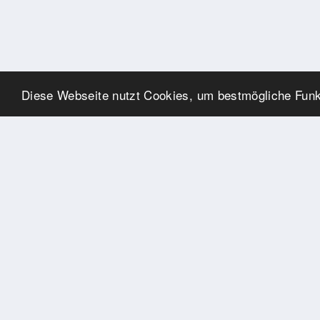
Diese Webseite nutzt Cookies, um bestmögliche Funkt
UNSERE PARTNER
Herzlichen Dank an unsere
Kooperations-Partner
ADRESSE