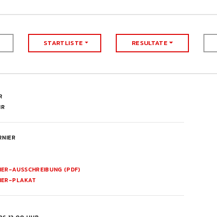
STARTLISTE
RESULTATE
R
HR
RNIER
IER-AUSSCHREIBUNG (PDF)
IER-PLAKAT