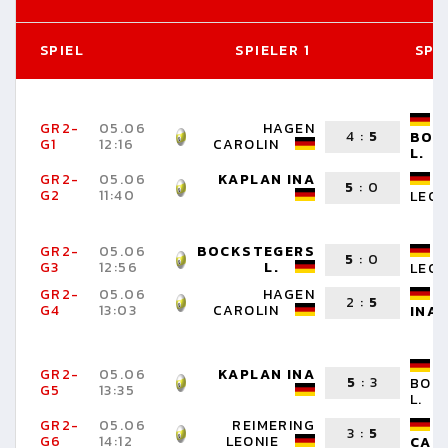
SPIEL
SPIELER 1
SPI
GR2-
05.06
HAGEN
4
:
5
BOC
G1
12:16
CAROLIN
L.
GR2-
05.06
KAPLAN INA
5
:
0
G2
11:40
LEON
GR2-
05.06
BOCKSTEGERS
5
:
0
G3
12:56
L.
LEON
GR2-
05.06
HAGEN
2
:
5
G4
13:03
CAROLIN
INA
GR2-
05.06
KAPLAN INA
5
:
3
BOC
G5
13:35
L.
GR2-
05.06
REIMERING
3
:
5
G6
14:12
LEONIE
CAR