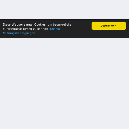
Diese Webseite nutzt Cookies, um bestmögliche
Zustimmen
Funktionalität bieten zu können.
Unsere
Nutzungsbedingungen
UNSERE PARTNER
Herzlichen Dank an unsere Kooperations-Partner
SOZIALE MEDIEN