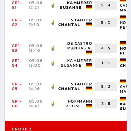
GR1-
05.06
KAMMERER
5
:
4
CAS
G1
12:21
SUSANNE
MANH
GR1-
05.06
STADLER
5
:
0
HOF
G2
11:50
CHANTAL
PET
DE CASTRO
GR1-
05.06
MANHAS A.
4
:
5
HOF
G3
13:40
PET
GR1-
05.06
KAMMERER
1
:
5
G4
13:00
SUSANNE
CHA
GR1-
05.06
STADLER
5
:
2
CAS
G5
14:36
CHANTAL
MANH
GR1-
05.06
HOFFMANN
3
:
5
KAM
G6
14:41
PETRA
SUS
GROUP 2