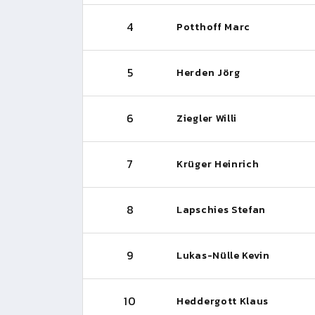
4
Potthoff Marc
5
Herden Jörg
6
Ziegler Willi
7
Krüger Heinrich
8
Lapschies Stefan
9
Lukas-Nülle Kevin
10
Heddergott Klaus