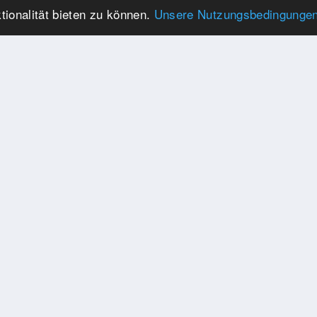
ionalität bieten zu können.
Unsere Nutzungsbedingunge
KONTAKTIEREN SIE UNS
E-MAIL
websupport@tournamentapp.de
TELEFON
+41 79 245 45 01