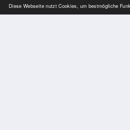
Diese Webseite nutzt Cookies, um bestmögliche Funkt
UNSERE PARTNER
Herzlichen Dank an unsere
Kooperations-Partner
ADRESSE
TournamentApp.de
WebPublishing by