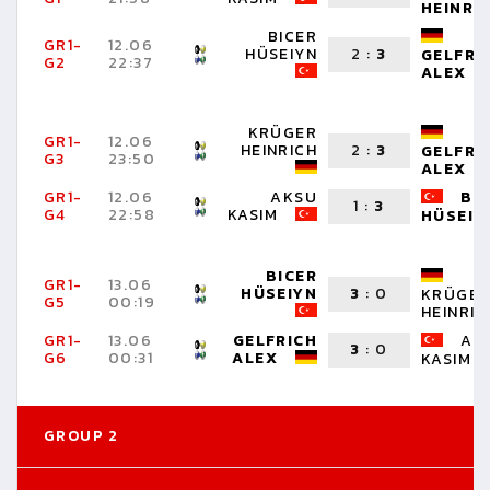
HEINRI
BICER
GR1-
12.06
HÜSEIYN
2
:
3
GELFRI
G2
22:37
ALEX
KRÜGER
GR1-
12.06
HEINRICH
2
:
3
GELFRI
G3
23:50
ALEX
GR1-
12.06
AKSU
BI
1
:
3
G4
22:58
KASIM
HÜSEIY
BICER
GR1-
13.06
HÜSEIYN
3
:
0
KRÜGE
G5
00:19
HEINRIC
GR1-
13.06
GELFRICH
AK
3
:
0
G6
00:31
ALEX
KASIM
GROUP 2