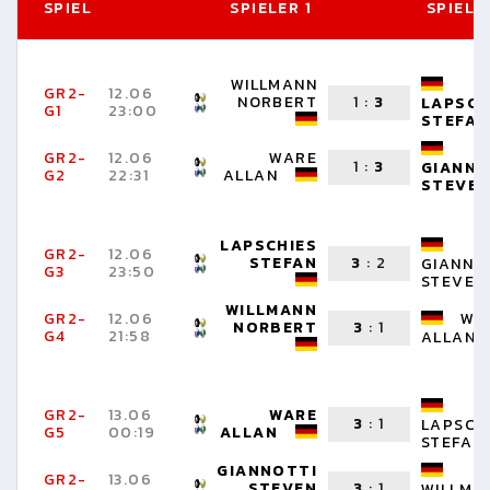
SPIEL
SPIELER 1
SPIELE
WILLMANN
GR2-
12.06
NORBERT
1
:
3
LAPSCH
G1
23:00
STEFAN
GR2-
12.06
WARE
1
:
3
GIANNO
G2
22:31
ALLAN
STEVE
LAPSCHIES
GR2-
12.06
STEFAN
3
:
2
GIANNO
G3
23:50
STEVEN
WILLMANN
GR2-
12.06
WA
NORBERT
3
:
1
G4
21:58
ALLAN
GR2-
13.06
WARE
3
:
1
LAPSCH
G5
00:19
ALLAN
STEFAN
GIANNOTTI
GR2-
13.06
STEVEN
3
:
1
WILLMA