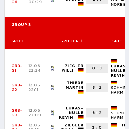
G6
00:29
NORBER
GROUP 3
SPIEL
SPIELER 1
SPIELE
GR3-
12.06
ZIEGLER
LUKAS-
0
:
3
G1
22:24
WILLI
NÜLLE
KEVIN
THIEDE
GR3-
12.06
MARTIN
3
:
2
SCHMEE
G2
22:11
HARM
LUKAS-
GR3-
12.06
NÜLLE
3
:
2
SCHMEE
G3
23:09
KEVIN
HARM
GR3-
12.06
ZIEGLER
TH
3
:
0