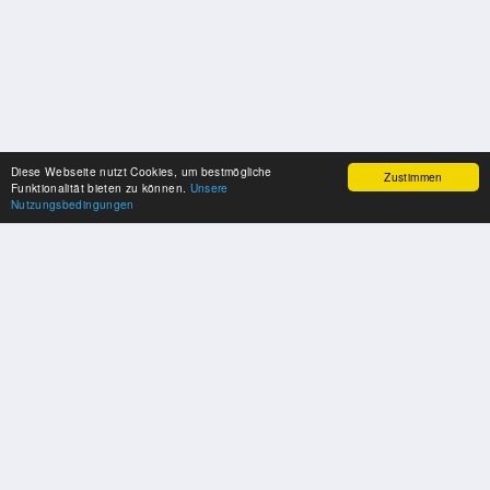
Diese Webseite nutzt Cookies, um bestmögliche
Zustimmen
Funktionalität bieten zu können.
Unsere
Nutzungsbedingungen
UNSERE PARTNER
Herzlichen Dank an unsere Kooperations-Partner