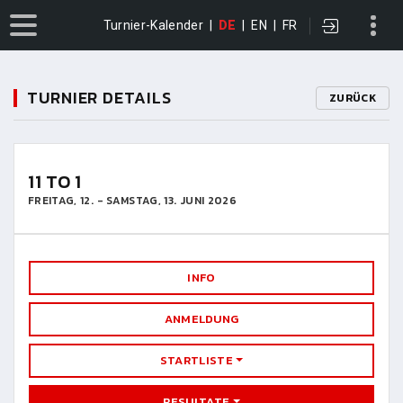
Turnier-Kalender
|
DE
|
EN
|
FR
TURNIER DETAILS
ZURÜCK
11 TO 1
FREITAG, 12. - SAMSTAG, 13. JUNI 2026
INFO
ANMELDUNG
STARTLISTE
RESULTATE