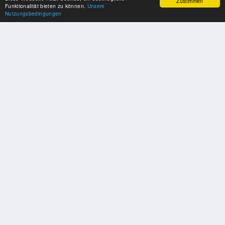
Zustimmen
Funktionalität bieten zu können.
Unsere
Nutzungsbedingungen
UNSERE PARTNER
Herzlichen Dank an unsere Kooperations-Partner
SOZIALE MEDIEN