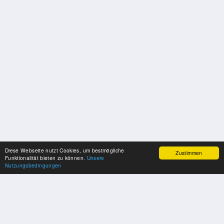
Diese Webseite nutzt Cookies, um bestmögliche
Zustimmen
Funktionalität bieten zu können.
Unsere
Nutzungsbedingungen
UNSERE PARTNER
Herzlichen Dank an unsere Kooperations-Partner