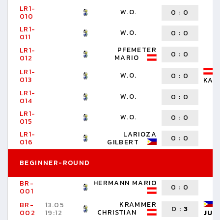
LR1-
W.O.
0
:
0
010
LR1-
W.O.
0
:
0
011
PFEMETER
LR1-
0
:
0
MARIO
012
LR1-
W.O.
0
:
0
013
KAR
LR1-
W.O.
0
:
0
014
LR1-
W.O.
0
:
0
015
LR1-
LARIOZA
0
:
0
016
GILBERT
BEGINNER-ROUND
HERMANN MARIO
BR-
0
:
0
001
KRAMMER
BR-
13.05
0
:
3
CHRISTIAN
002
19:12
JUN