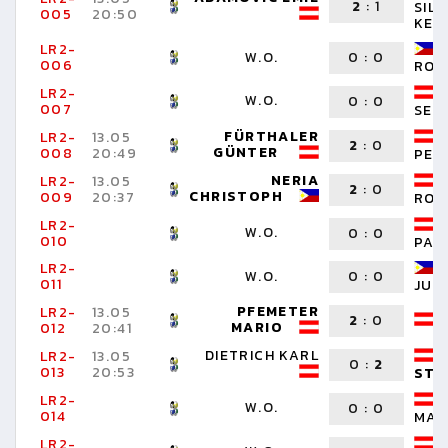
2
:
1
SIL
005
20:50
KEV
LR2-
W.O.
0
:
0
006
ROB
LR2-
W.O.
0
:
0
007
SEB
FÜRTHALER
LR2-
13.05
2
:
0
GÜNTER
008
20:49
PET
NERIA
LR2-
13.05
2
:
0
CHRISTOPH
009
20:37
ROM
LR2-
W.O.
0
:
0
010
PAT
LR2-
W.O.
0
:
0
011
JUN
PFEMETER
LR2-
13.05
2
:
0
MARIO
012
20:41
DIETRICH KARL
LR2-
13.05
0
:
2
013
20:53
STE
LR2-
W.O.
0
:
0
014
MAR
LR2-