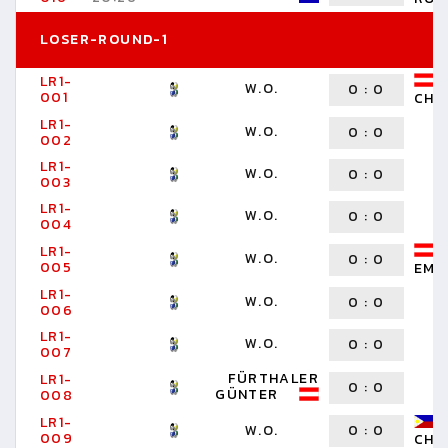
LOSER-ROUND-1
LR1-
W.O.
0
:
0
001
CHR
LR1-
W.O.
0
:
0
002
LR1-
W.O.
0
:
0
003
LR1-
W.O.
0
:
0
004
LR1-
W.O.
0
:
0
005
EMI
LR1-
W.O.
0
:
0
006
LR1-
W.O.
0
:
0
007
FÜRTHALER
LR1-
0
:
0
GÜNTER
008
LR1-
W.O.
0
:
0
009
CHR