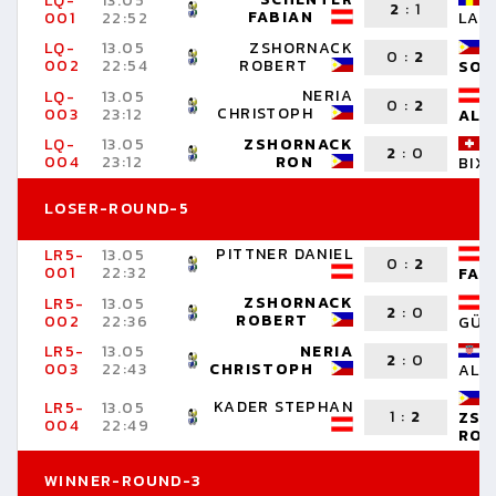
LQ-
13.05
2
:
1
FABIAN
001
22:52
LAU
LQ-
13.05
ZSHORNACK
0
:
2
002
22:54
ROBERT
SON
NERIA
LQ-
13.05
0
:
2
CHRISTOPH
003
23:12
ALT
LQ-
13.05
ZSHORNACK
2
:
0
004
23:12
RON
BIX
LOSER-ROUND-5
PITTNER DANIEL
LR5-
13.05
0
:
2
001
22:32
FAB
ZSHORNACK
LR5-
13.05
2
:
0
ROBERT
002
22:36
GÜN
LR5-
13.05
NERIA
2
:
0
003
22:43
CHRISTOPH
ALE
KADER STEPHAN
LR5-
13.05
1
:
2
ZSH
004
22:49
RO
WINNER-ROUND-3