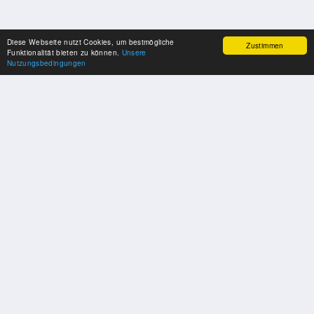
Diese Webseite nutzt Cookies, um bestmögliche
Zustimmen
Funktionalität bieten zu können.
Unsere
Nutzungsbedingungen
UNSERE PARTNER
Herzlichen Dank an unsere Kooperations-Partner
SOZIALE MEDIEN