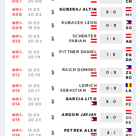
007
20:06
CHR
GUBERAJ ALTIN
WR1-
13.05
3
:
0
008
20:02
MAR
KUBACEK LEON
WR1-
13.05
0
:
3
009
19:56
SON
SCHENTER
WR1-
13.05
1
:
3
FABIAN
010
20:02
AG
PITTNER DANIEL
WR1-
13.05
1
:
3
EGG
011
20:19
DAN
RAICH DOMINIC
WR1-
13.05
0
:
3
ZSH
012
20:10
RO
LEIRICH
WR1-
13.05
0
:
3
SEBASTIAN
013
20:17
LAU
GARCIA LITO
WR1-
13.05
3
:
0
014
20:30
PET
ARDON JAYJAY
WR1-
13.05
3
:
0
SIL
015
20:23
KEV
WR1-
13.05
PETREK ALEN
3
:
1
016
20:26
ROB