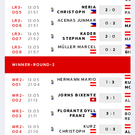
NERIA
LR3-
13.05
2
:
0
CHRISTOPH
005
21:51
PAT
ACENAS JUNMAR
LR3-
13.05
0
:
2
006
21:51
MAR
KADER
LR3-
13.05
2
:
0
STEPHAN
007
21:52
MAR
MÜLLER MARCEL
LR3-
13.05
0
:
2
008
21:57
GIL
WINNER-ROUND-2
HERMANN MARIO
WR2-
13.05
1
:
3
KUG
001
21:04
MOR
JORNS BIXENTE
WR2-
13.05
3
:
1
002
21:13
ALE
FLORANTE DYLL
WR2-
13.05
3
:
1
BOR
FRANZ
003
21:11
REN
KURZ
WR2-
13.05
0
:
3
CHRISTOPH
004
21:10
ALT