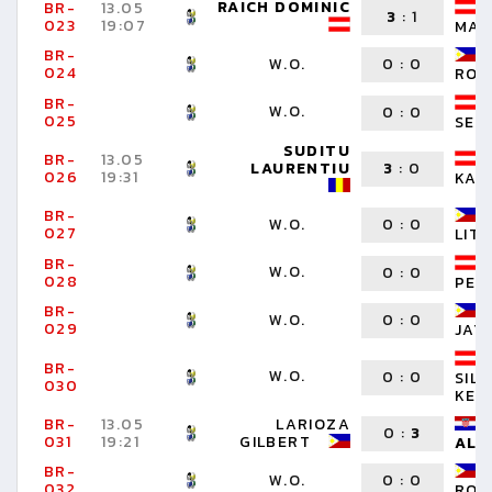
RAICH DOMINIC
BR-
13.05
3
:
1
023
19:07
MAR
BR-
W.O.
0
:
0
024
RON
BR-
W.O.
0
:
0
025
SEB
SUDITU
BR-
13.05
LAURENTIU
3
:
0
026
19:31
KAR
BR-
W.O.
0
:
0
027
LIT
BR-
W.O.
0
:
0
028
PET
BR-
W.O.
0
:
0
029
JAY
BR-
W.O.
0
:
0
SIL
030
KEV
BR-
13.05
LARIOZA
0
:
3
031
19:21
GILBERT
ALE
BR-
W.O.
0
:
0
032
ROB