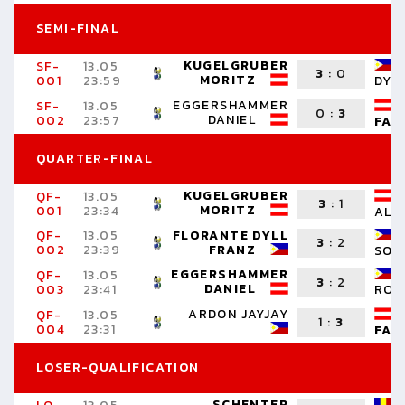
SEMI-FINAL
KUGELGRUBER
SF-
13.05
3
:
0
MORITZ
001
23:59
DYL
EGGERSHAMMER
SF-
13.05
0
:
3
DANIEL
002
23:57
FAB
QUARTER-FINAL
KUGELGRUBER
QF-
13.05
3
:
1
MORITZ
001
23:34
ALT
QF-
13.05
FLORANTE DYLL
3
:
2
002
23:39
FRANZ
SON
EGGERSHAMMER
QF-
13.05
3
:
2
DANIEL
003
23:41
RON
ARDON JAYJAY
QF-
13.05
1
:
3
004
23:31
FAB
LOSER-QUALIFICATION
SCHENTER