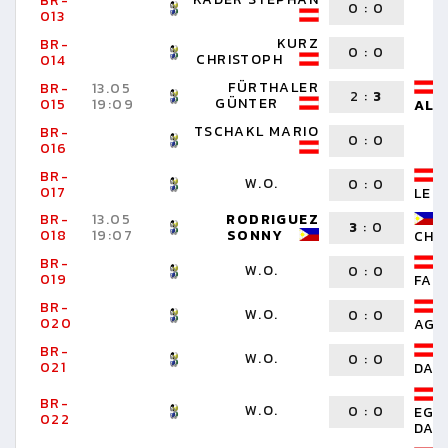
BR-
0
:
0
013
KURZ
BR-
0
:
0
CHRISTOPH
014
FÜRTHALER
BR-
13.05
2
:
3
GÜNTER
015
19:09
ALT
TSCHAKL MARIO
BR-
0
:
0
016
BR-
W.O.
0
:
0
017
LEO
BR-
13.05
RODRIGUEZ
3
:
0
018
19:07
SONNY
CHR
BR-
W.O.
0
:
0
019
FAB
BR-
W.O.
0
:
0
020
AGO
BR-
W.O.
0
:
0
021
DAN
BR-
W.O.
0
:
0
EGG
022
DAN