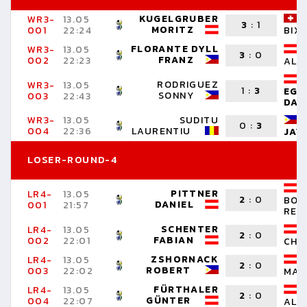
KUGELGRUBER
WR3-
13.05
3
:
1
MORITZ
001
22:24
BIX
FLORANTE DYLL
WR3-
13.05
3
:
0
FRANZ
002
22:23
ALT
RODRIGUEZ
WR3-
13.05
1
:
3
EGG
SONNY
003
22:43
DAN
WR3-
13.05
SUDITU
0
:
3
004
22:36
LAURENTIU
JAY
LOSER-ROUND-4
PITTNER
LR4-
13.05
2
:
0
BOR
DANIEL
001
21:57
REN
SCHENTER
LR4-
13.05
2
:
0
FABIAN
002
22:01
CHR
ZSHORNACK
LR4-
13.05
2
:
0
ROBERT
003
22:02
MAR
FÜRTHALER
LR4-
13.05
2
:
0
GÜNTER
004
22:07
ALE