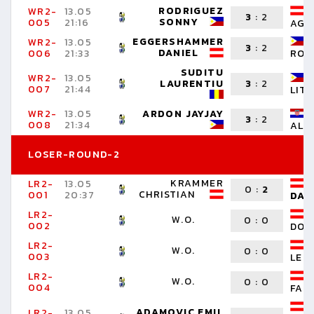
RODRIGUEZ
WR2-
13.05
3
:
2
SONNY
005
21:16
AGO
EGGERSHAMMER
WR2-
13.05
3
:
2
DANIEL
006
21:33
RON
SUDITU
WR2-
13.05
LAURENTIU
3
:
2
007
21:44
LIT
WR2-
13.05
ARDON JAYJAY
3
:
2
008
21:34
ALE
LOSER-ROUND-2
KRAMMER
LR2-
13.05
0
:
2
CHRISTIAN
001
20:37
DAN
LR2-
W.O.
0
:
0
002
DOM
LR2-
W.O.
0
:
0
003
LEO
LR2-
W.O.
0
:
0
004
FAB
ADAMOVIC EMIL
LR2-
13.05