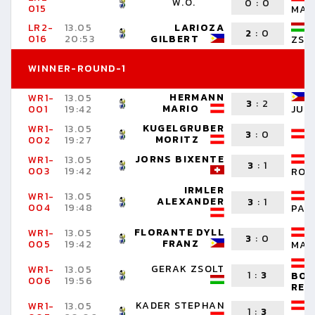
W.O.
0
:
0
015
MAR
LR2-
13.05
LARIOZA
2
:
0
016
20:53
GILBERT
ZSO
WINNER-ROUND-1
HERMANN
WR1-
13.05
3
:
2
MARIO
001
19:42
JUN
KUGELGRUBER
WR1-
13.05
3
:
0
MORITZ
002
19:27
JORNS BIXENTE
WR1-
13.05
3
:
1
003
19:42
ROM
IRMLER
WR1-
13.05
ALEXANDER
3
:
1
004
19:48
PAT
FLORANTE DYLL
WR1-
13.05
3
:
0
FRANZ
005
19:42
MAR
GERAK ZSOLT
WR1-
13.05
1
:
3
BOR
006
19:56
REN
KADER STEPHAN
WR1-
13.05
1
:
3