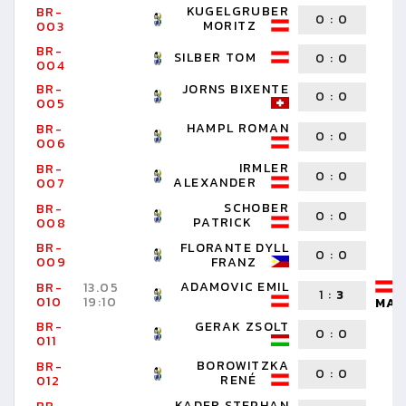
KUGELGRUBER
BR-
0
:
0
MORITZ
003
BR-
SILBER TOM
0
:
0
004
BR-
JORNS BIXENTE
0
:
0
005
HAMPL ROMAN
BR-
0
:
0
006
IRMLER
BR-
0
:
0
ALEXANDER
007
SCHOBER
BR-
0
:
0
PATRICK
008
BR-
FLORANTE DYLL
0
:
0
009
FRANZ
ADAMOVIC EMIL
BR-
13.05
1
:
3
010
19:10
MAR
BR-
GERAK ZSOLT
0
:
0
011
BOROWITZKA
BR-
0
:
0
RENÉ
012
KADER STEPHAN