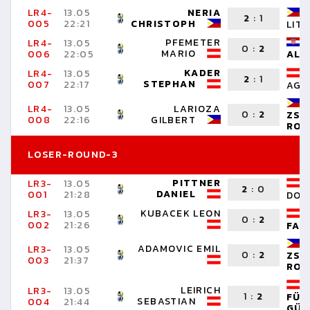
LR4-
13.05
NERIA
2
:
1
005
22:21
CHRISTOPH
LIT
PFEMETER
LR4-
13.05
0
:
2
MARIO
006
22:05
ALE
KADER
LR4-
13.05
2
:
1
STEPHAN
007
22:17
AGO
LR4-
13.05
LARIOZA
0
:
2
ZSH
008
22:16
GILBERT
RO
LOSER-ROUND-3
PITTNER
LR3-
13.05
2
:
0
DANIEL
001
21:28
DOM
KUBACEK LEON
LR3-
13.05
0
:
2
002
21:26
FAB
ADAMOVIC EMIL
LR3-
13.05
0
:
2
ZSH
003
21:37
ROB
LEIRICH
LR3-
13.05
1
:
2
FÜR
SEBASTIAN
004
21:44
GÜN