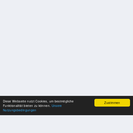
Diese Webseite nutzt Cookies, um bestmögliche
Zustimmen
Funktionalität bieten zu können.
Unsere
Nutzungsbedingungen
UNSERE PARTNER