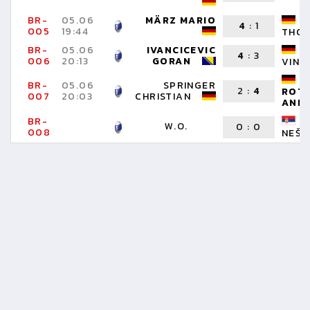
BR-
05.06
MÄRZ MARIO
4
:
1
005
19:44
THO
BR-
05.06
IVANCICEVIC
4
:
3
006
20:13
GORAN
VINZ
BR-
05.06
SPRINGER
2
:
4
ROT
007
20:03
CHRISTIAN
AND
BR-
W.O.
0
:
0
008
NEŠA