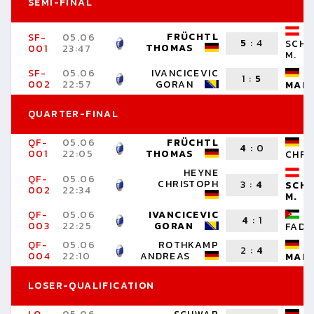
SEMI-FINAL
FRÜCHTL
SF-
05.06
5
:
4
SCHL
THOMAS
001
23:47
M.
SF-
05.06
IVANCICEVIC
1
:
5
002
22:57
GORAN
MAR
QUARTER-FINAL
QF-
05.06
FRÜCHTL
4
:
0
001
22:05
THOMAS
CHRI
HEYNE
QF-
05.06
CHRISTOPH
3
:
4
SCHL
002
22:34
M.
QF-
05.06
IVANCICEVIC
4
:
1
003
22:25
GORAN
FADI
QF-
05.06
ROTHKAMP
2
:
4
004
22:10
ANDREAS
MAR
LOSER-QUALIFICATION