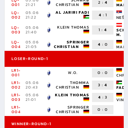
LQ-
05.06
SCHWAB
2
:
4
001
21:21
CHRISTIAN
MAR
AL JARIRI FADI
LQ-
05.06
4
:
1
002
21:22
NEŠA
KLEIN THOMAS
LQ-
05.06
1
:
4
SCHL
003
21:40
M.
LQ-
05.06
SPRINGER
4
:
0
004
21:05
CHRISTIAN
MART
LOSER-ROUND-1
LR1-
W.O.
0
:
0
001
CHRI
LR1-
05.06
THOMMA
3
:
4
002
20:43
CHRISTIAN
FADI
LR1-
05.06
KLEIN THOMAS
4
:
3
003
21:01
VINZ
LR1-
SPRINGER
0
:
0
004
CHRISTIAN
WINNER-ROUND-1