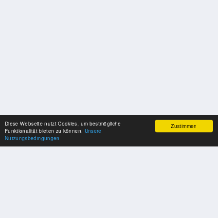
Diese Webseite nutzt Cookies, um bestmögliche
Zustimmen
Funktionalität bieten zu können.
Unsere
Nutzungsbedingungen
UNSERE PARTNER
Herzlichen Dank an unsere Kooperations-Partner