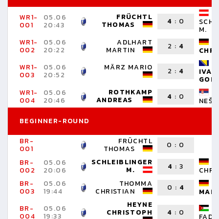
FRÜCHTL
WR1-
05.06
4
:
0
SCHL
THOMAS
001
20:43
M.
WR1-
05.06
ADLHART
2
:
4
002
20:22
MARTIN
CHR
WR1-
05.06
MÄRZ MARIO
2
:
4
IVAN
003
20:52
GOR
ROTHKAMP
WR1-
05.06
4
:
0
ANDREAS
004
20:46
NEŠA
BEGINNER-ROUND
BR-
FRÜCHTL
0
:
0
001
THOMAS
SCHLEIBLINGER
BR-
05.06
4
:
3
M.
002
20:06
CHRI
BR-
05.06
THOMMA
0
:
4
003
19:44
CHRISTIAN
MAR
HEYNE
BR-
05.06
CHRISTOPH
4
:
0
004
19:33
FADI