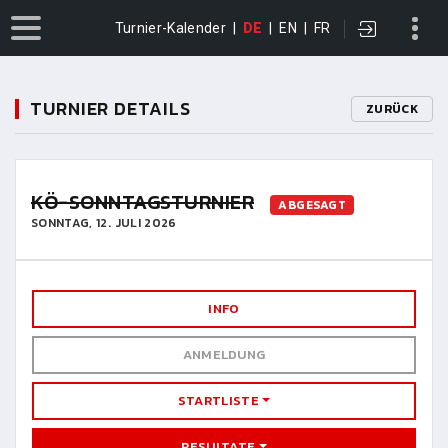
Turnier-Kalender
|
DE
|
EN
|
FR
TURNIER DETAILS
ZURÜCK
KÖ-SONNTAGSTURNIER
ABGESAGT
SONNTAG, 12. JULI 2026
INFO
ANMELDUNG
STARTLISTE
RESULTATE