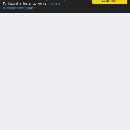
Zustimmen
Funktionalität bieten zu können.
Unsere
Nutzungsbedingungen
UNSERE PARTNER
Herzlichen Dank an unsere Kooperations-Partner
SOZIALE MEDIEN