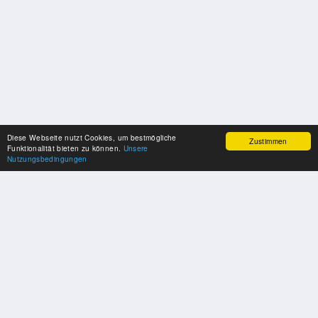
Diese Webseite nutzt Cookies, um bestmögliche
Zustimmen
Funktionalität bieten zu können.
Unsere
Nutzungsbedingungen
UNSERE PARTNER
Herzlichen Dank an unsere Kooperations-Partner