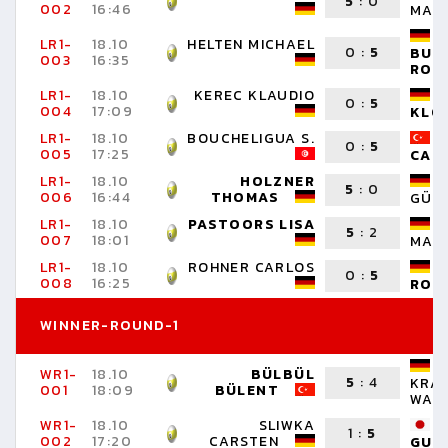
5
:
0
002
16:46
MAN
LR1-
18.10
HELTEN MICHAEL
0
:
5
BUG
003
16:35
RON
LR1-
18.10
KEREC KLAUDIO
0
:
5
004
17:09
KLO
LR1-
18.10
BOUCHELIGUA S.
0
:
5
005
17:25
CAN
LR1-
18.10
HOLZNER
5
:
0
006
16:44
THOMAS
GÜN
LR1-
18.10
PASTOORS LISA
5
:
2
007
18:01
MANH
LR1-
18.10
ROHNER CARLOS
0
:
5
008
16:25
RON
WINNER-ROUND-1
WR1-
18.10
BÜLBÜL
5
:
4
KRA
001
18:09
BÜLENT
WAL
WR1-
18.10
SLIWKA
1
:
5
002
17:20
CARSTEN
GUR