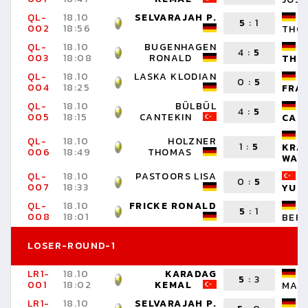
QL-
18.10
SELVARAJAH P.
5
:
1
002
18:56
THO
QL-
18.10
BUGENHAGEN
4
:
5
003
18:08
RONALD
THO
QL-
18.10
LASKA KLODIAN
0
:
5
004
18:25
FRA
QL-
18.10
BÜLBÜL
4
:
5
005
18:15
CANTEKIN
CAR
QL-
18.10
HOLZNER
1
:
5
KRA
006
18:49
THOMAS
WAL
QL-
18.10
PASTOORS LISA
0
:
5
007
18:33
YUS
QL-
18.10
FRICKE RONALD
5
:
1
008
18:01
BER
LOSER-ROUND-1
LR1-
18.10
KARADAG
5
:
3
001
18:02
KEMAL
MAR
LR1-
18.10
SELVARAJAH P.