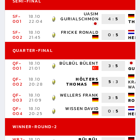
SEMI-FINAL
UASIM
SF-
18.10
GURIALSCHMON
4
:
5
001
22:04
THO
SF-
18.10
FRICKE RONALD
0
:
5
002
21:45
HEL
QUARTER-FINAL
QF-
18.10
BÜLBÜL BÜLENT
3
:
5
001
21:01
GUR
QF-
18.10
HÖLTERS
5
:
3
KRA
002
20:28
THOMAS
WAL
QF-
18.10
WELLERS FRANK
3
:
5
003
21:09
RON
QF-
18.10
WISSEN DAVID
0
:
5
004
20:25
HEL
WINNER-ROUND-2
WR2-
18.10
BÜLBÜL