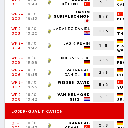
5
:
1
001
19:43
BÜLENT
CAR
UASIM
WR2-
18.10
GURIALSCHMON
5
:
3
002
19:42
KEM
WR2-
18.10
JADANEC DANIEL
0
:
5
003
19:29
THO
WR2-
18.10
JASIK KEVIN
1
:
5
KRA
004
19:42
WAL
WR2-
18.10
MILOSEVIC R.
3
:
5
005
19:58
FRA
WR2-
18.10
PATRAHAU
2
:
5
006
19:45
DANIEL
RON
WR2-
18.10
WISSEN DAVID
5
:
3
007
19:55
YUS
WR2-
18.10
VAN HELMOND
5
:
1
008
19:42
GIJS
SELV
LOSER-QUALIFICATION
QL-
18.10
KARADAG
5
:
3
001
18:47
KEMAL
JOS