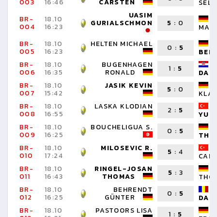
003
16:46
CARSTEN
SELV
UASIM
BR-
18.10
GURIALSCHMON
5
:
0
004
16:23
MAN
BR-
18.10
HELTEN MICHAEL
0
:
5
005
16:23
BER
BR-
18.10
BUGENHAGEN
1
:
5
006
16:35
RONALD
DAN
BR-
18.10
JASIK KEVIN
5
:
0
007
15:42
KLA
BR-
18.10
LASKA KLODIAN
2
:
5
008
16:55
YUS
BR-
18.10
BOUCHELIGUA S.
0
:
5
009
16:25
THO
BR-
18.10
MILOSEVIC R.
5
:
4
010
17:24
CAN
BR-
18.10
RINGEL-JOSAN
5
:
3
011
16:43
THOMAS
THO
BR-
18.10
BEHRENDT
0
:
5
012
16:25
GÜNTER
DAN
BR-
18.10
PASTOORS LISA
1
:
5