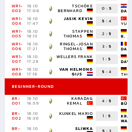
WR1-
18.10
TSCHÖKE
0
:
5
003
17:08
BERNHARD
DAN
WR1-
18.10
JASIK KEVIN
5
:
4
004
17:47
YUS
WR1-
18.10
STAPPEN
2
:
5
005
18:13
THOMAS
R.
WR1-
18.10
RINGEL-JOSAN
3
:
5
006
17:21
THOMAS
DAN
WR1-
18.10
WELLERS FRANK
1
:
5
007
17:28
AVID
WR1-
18.10
VAN HELMOND
5
:
4
008
17:16
GIJS
THO
BEGINNER-ROUND
BR-
18.10
KARADAG
4
:
5
001
16:59
KEMAL
BÜL
BR-
18.10
KUNKEL MARIO
1
:
5
KRA
002
16:30
WAL
BR-
18.10
SLIWKA
5
:
3