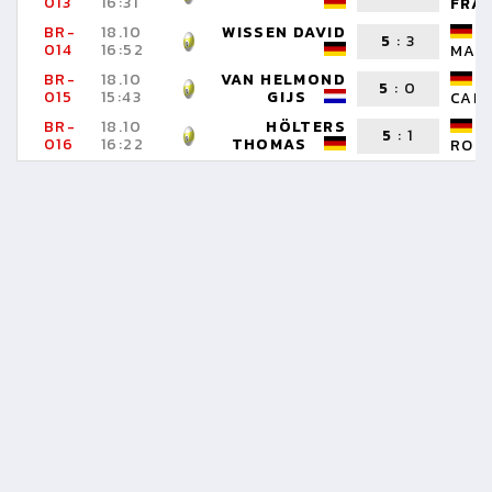
013
16:31
FRA
BR-
18.10
WISSEN DAVID
5
:
3
014
16:52
MANH
BR-
18.10
VAN HELMOND
5
:
0
015
15:43
GIJS
CAR
BR-
18.10
HÖLTERS
5
:
1
016
16:22
THOMAS
RON