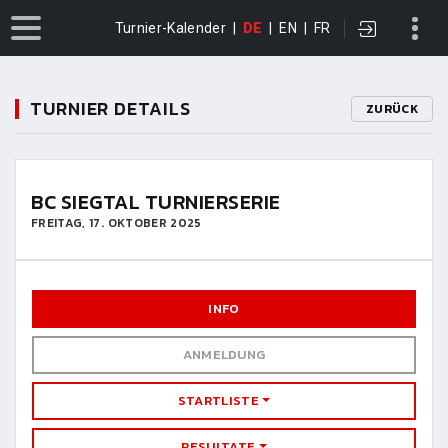
Turnier-Kalender
|
DE
|
EN
|
FR
TURNIER DETAILS
ZURÜCK
BC SIEGTAL TURNIERSERIE
FREITAG, 17. OKTOBER 2025
INFO
ANMELDUNG
STARTLISTE
RESULTATE