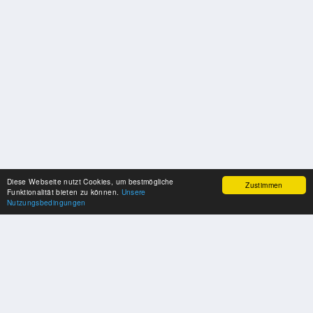
Diese Webseite nutzt Cookies, um bestmögliche
Zustimmen
Funktionalität bieten zu können.
Unsere
Nutzungsbedingungen
UNSERE PARTNER
Herzlichen Dank an unsere Kooperations-Partner