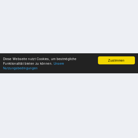
Diese Webseite nutzt Cookies, um bestmögliche
Zustimmen
Funktionalität bieten zu können.
Unsere
Nutzungsbedingungen
UNSERE PARTNER
Herzlichen Dank an unsere Kooperations-Partner