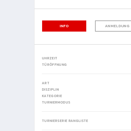
INFO
ANMELDUNG
UHRZEIT
TÜRÖFFNUNG
ART
DISZIPLIN
KATEGORIE
TURNIERMODUS
TURNIERSERIE RANGLISTE