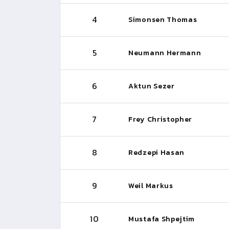
4
Simonsen Thomas
5
Neumann Hermann
6
Aktun Sezer
7
Frey Christopher
8
Redzepi Hasan
9
Weil Markus
10
Mustafa Shpejtim