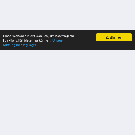
Diese Webseite nutzt Cookies, um bestmögliche
Zustimmen
Funktionalität bieten zu können.
Unsere
Nutzungsbedingungen
UNSERE PARTNER
Herzlichen Dank an unsere Kooperations-Partner