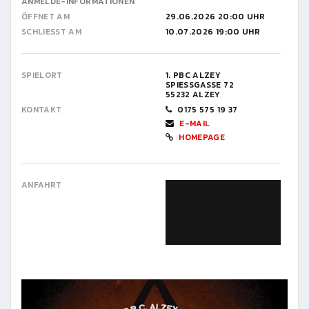
ANMELDE-INFORMATIONEN
ÖFFNET AM
29.06.2026 20:00 UHR
SCHLIESST AM
10.07.2026 19:00 UHR
SPIELORT
1. PBC ALZEY
SPIESSGASSE 72
55232 ALZEY
KONTAKT
0175 575 19 37
E-MAIL
HOMEPAGE
ANFAHRT