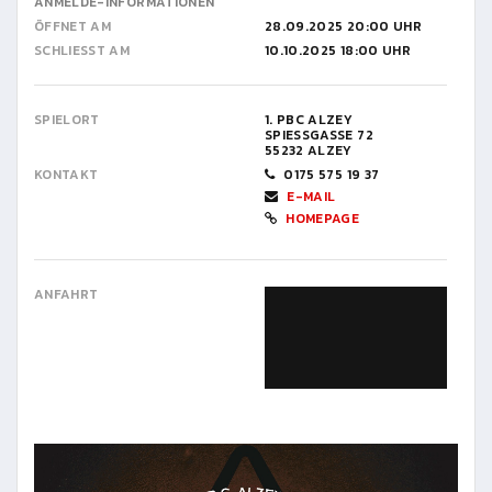
ANMELDE-INFORMATIONEN
ÖFFNET AM
28.09.2025 20:00 UHR
SCHLIESST AM
10.10.2025 18:00 UHR
SPIELORT
1. PBC ALZEY
SPIESSGASSE 72
55232 ALZEY
KONTAKT
0175 575 19 37
E-MAIL
HOMEPAGE
ANFAHRT