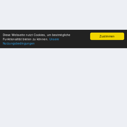
Diese Webseite nutzt Cookies, um bestmögliche
Zustimmen
Funktionalität bieten zu können.
Unsere
Nutzungsbedingungen
UNSERE PARTNER
Herzlichen Dank an unsere Kooperations-Partner