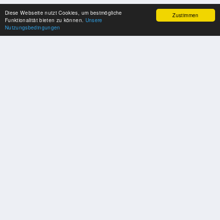
Diese Webseite nutzt Cookies, um bestmögliche
Zustimmen
Funktionalität bieten zu können.
Unsere
Nutzungsbedingungen
UNSERE PARTNER
Herzlichen Dank an unsere Kooperations-Partner
SOZIALE MEDIEN