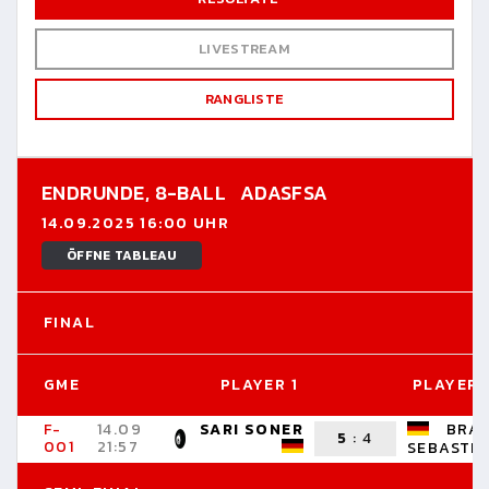
LIVESTREAM
RANGLISTE
ENDRUNDE,
8-BALL
ADASFSA
14.09.2025 16:00 UHR
ÖFFNE TABLEAU
FINAL
GME
PLAYER 1
PLAYER 
F-
14.09
SARI SONER
BRA
5
:
4
001
21:57
SEBASTI