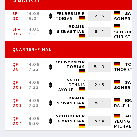
SEMI-FINAL
SF-
14.09
FELBERMEIR
SARI
2
:
5
001
19:01
TOBIAS
SONER
BRAUN
SF-
14.09
SEBASTIAN
5
:
1
SCHODER
002
19:31
CHRISTIA
QUARTER-FINAL
FELBERMEIR
QF-
14.09
TOLL
TOBIAS
5
:
0
001
17:22
THORSTE
ANTHES
QF-
14.09
SARI
DENNIS
2
:
5
002
17:22
SONER
AYOUB
BRAUN
QF-
14.09
BRA
SEBASTIAN
5
:
1
003
17:23
RALPH
SCHODERER
AU
QF-
14.09
CHRISTIAN
5
:
4
YEUNG
004
18:36
MICHAEL