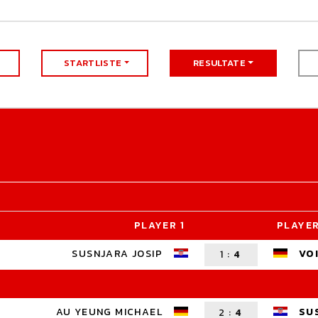
STARTLISTE
RESULTATE
PLAYER 1
PLAYER
SUSNJARA JOSIP
VO
1
:
4
AU YEUNG MICHAEL
SU
2
:
4