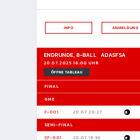
INFO
ANMELDUNG
ENDRUNDE,
8-BALL
ADASFSA
20.07.2025 16:00 UHR
ÖFFNE TABLEAU
FINAL
GME
F-001
20.07 20:27
SEMI-FINAL
SF-001
20.07 19:34