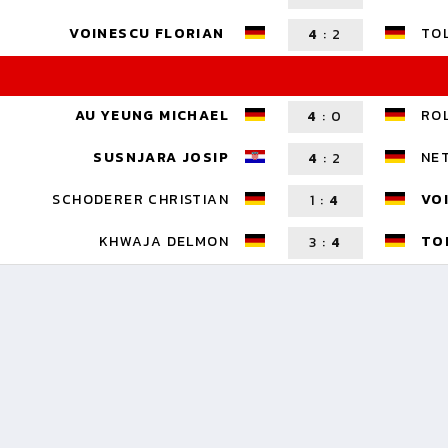
VOINESCU FLORIAN
TO
4
:
2
AU YEUNG MICHAEL
RO
4
:
0
SUSNJARA JOSIP
NE
4
:
2
SCHODERER CHRISTIAN
VO
1
:
4
KHWAJA DELMON
TO
3
:
4