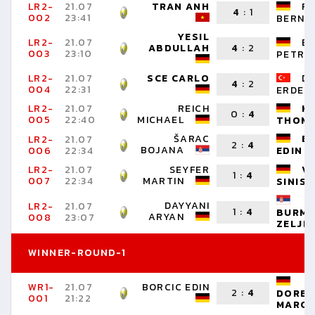
LR2-
21.07
TRAN ANH
F
4
:
1
002
23:41
BERND
YESIL
LR2-
21.07
B
ABDULLAH
4
:
2
003
23:10
PETRA
LR2-
21.07
SCE CARLO
DI
4
:
2
004
22:31
ERDEM
LR2-
21.07
REICH
K
0
:
4
005
22:40
MICHAEL
THOM
ŠARAC
B
LR2-
21.07
2
:
4
BOJANA
006
22:34
EDIN
LR2-
21.07
SEYFER
V
1
:
4
007
22:34
MARTIN
SINISA
DAYYANI
LR2-
21.07
1
:
4
BURMA
ARYAN
008
23:07
ZELJK
WINNER-ROUND-1
WR1-
21.07
BORCIC EDIN
2
:
4
DORE
001
21:22
MARC