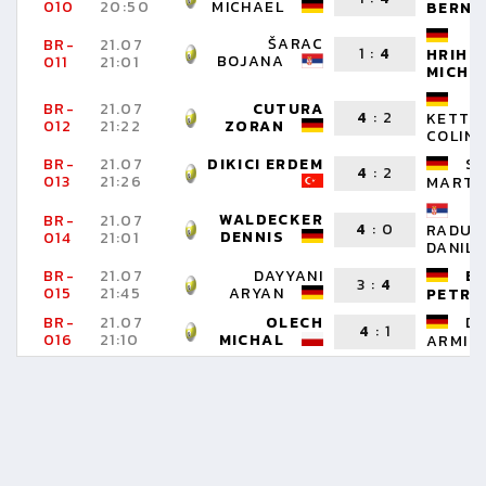
010
20:50
MICHAEL
BERND
ŠARAC
BR-
21.07
1
:
4
HRIHO
BOJANA
011
21:01
MICHA
BR-
21.07
CUTURA
4
:
2
KETTE
012
21:22
ZORAN
COLIN
BR-
21.07
DIKICI ERDEM
S
4
:
2
013
21:26
MARTI
WALDECKER
BR-
21.07
4
:
0
RADUN
DENNIS
014
21:01
DANIL
BR-
21.07
DAYYANI
B
3
:
4
015
21:45
ARYAN
PETRA
BR-
21.07
OLECH
D
4
:
1
016
21:10
MICHAL
ARMIN