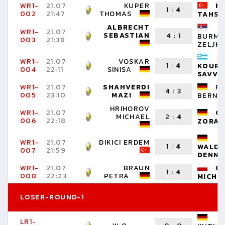
WR1-
21.07
KUPER
KI
1
:
4
002
21:47
THOMAS
TAHSI
ALBRECHT
WR1-
21.07
SEBASTIAN
4
:
1
BURMA
003
21:38
ZELJK
WR1-
21.07
VOSKAR
1
:
4
KOURP
004
22:11
SINISA
SAVVA
WR1-
21.07
SHAHVERDI
F
4
:
3
005
23:10
MAZI
BERND
HRIHOROV
WR1-
21.07
C
MICHAEL
2
:
4
006
22:18
ZORAN
WR1-
21.07
DIKICI ERDEM
1
:
4
WALDE
007
21:59
DENNI
WR1-
21.07
BRAUN
O
1
:
4
008
22:23
PETRA
MICHA
LOSER-ROUND-1
LR1-