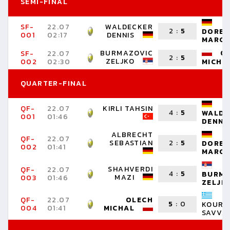
SEMI-FINAL
SF-
22.07
WALDECKER
2
:
5
DORE
001
02:17
DENNIS
MARC
BURMAZOVIC
O
SF-
22.07
2
:
5
ZELJKO
002
02:30
MICHA
QUARTER-FINAL
QF-
22.07
KIRLI TAHSIN
4
:
5
WALDE
001
01:46
DENNI
ALBRECHT
QF-
22.07
SEBASTIAN
2
:
5
DORE
002
01:41
MARC
SHAHVERDI
QF-
22.07
4
:
5
BURMA
MAZI
003
01:46
ZELJK
QF-
22.07
OLECH
5
:
0
KOURP
004
01:41
MICHAL
SAVVA