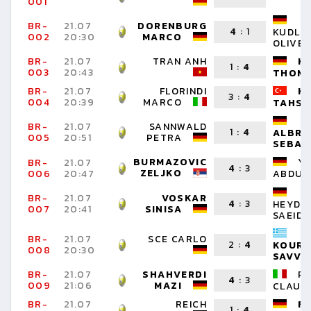
001
BR-
21.07
DORENBURG
4
:
1
KUDLIN
002
20:30
MARCO
OLIVE
BR-
21.07
TRAN ANH
K
1
:
4
003
20:43
THOM
BR-
21.07
FLORINDI
KI
3
:
4
004
20:39
MARCO
TAHSI
BR-
21.07
SANNWALD
1
:
4
ALBRE
005
20:51
PETRA
SEBAS
BURMAZOVIC
YE
BR-
21.07
4
:
3
ZELJKO
006
20:47
ABDUL
BR-
21.07
VOSKAR
4
:
3
HEYDA
007
20:41
SINISA
SAEID
BR-
21.07
SCE CARLO
2
:
4
KOURP
008
20:30
SAVVA
BR-
21.07
SHAHVERDI
P
4
:
3
009
21:06
MAZI
CLAUD
BR-
21.07
REICH
F
1
:
4