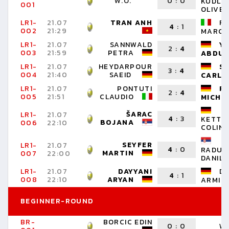
W.O.
0
:
0
KUDLIN
001
OLIVE
LR1-
21.07
TRAN ANH
FL
4
:
1
002
21:29
MARC
LR1-
21.07
SANNWALD
YE
2
:
4
003
21:59
PETRA
ABDUL
LR1-
21.07
HEYDARPOUR
S
3
:
4
004
21:40
SAEID
CARLO
LR1-
21.07
PONTUTI
RE
2
:
4
005
21:51
CLAUDIO
MICHA
ŠARAC
LR1-
21.07
4
:
3
KETTE
BOJANA
006
22:10
COLIN
SEYFER
LR1-
21.07
4
:
0
RADUN
MARTIN
007
22:00
DANIL
LR1-
21.07
DAYYANI
D
4
:
1
008
22:10
ARYAN
ARMIN
BEGINNER-ROUND
BR-
BORCIC EDIN
0
:
0
W.