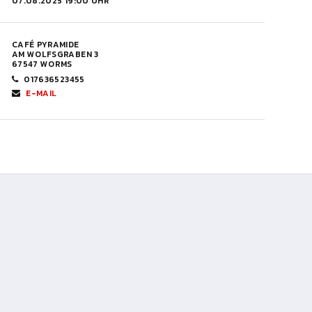
07.08.2025 19:00 UHR
CAFÉ PYRAMIDE
AM WOLFSGRABEN 3
67547 WORMS
017636523455
E-MAIL