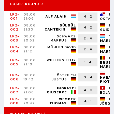
LOSER-ROUND-2
LR2-
08.06
PI
ALF ALAIN
4
:
2
001
21:06
OKTAY
LR2-
08.06
BÜLBÜL
KI
4
:
2
002
21:30
CANTEKIN
GUIDO
LR2-
08.06
SCHWARZ
T
2
:
4
003
20:52
MARKUS
MARC
LR2-
08.06
MÜHLEN DAVID
K
2
:
4
004
21:12
MARTI
D
LR2-
08.06
WELLERS FELIX
1
:
4
BRUEC
005
21:19
MARC
LR2-
08.06
ÖSTREICH
0
:
4
HARAS
006
19:42
JUSTUS
PIOTR
LR2-
08.06
INGRASCI
RA
4
:
3
007
21:06
GIUSEPPE
BOJAN
LR2-
08.06
WEMBER
K
4
:
1
008
20:47
THOMAS
JÖRG
WINNER-ROUND-1