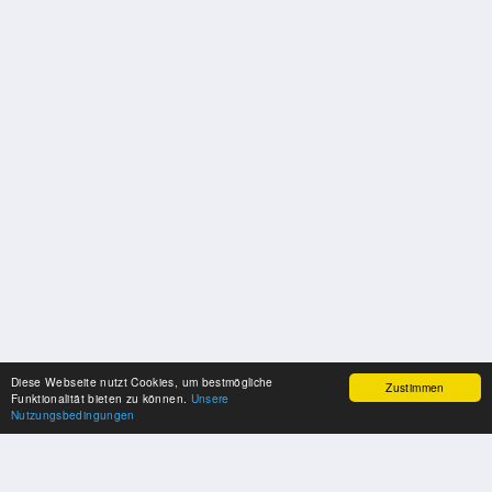
Diese Webseite nutzt Cookies, um bestmögliche
Zustimmen
Funktionalität bieten zu können.
Unsere
Nutzungsbedingungen
UNSERE PARTNER