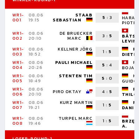
WR1-
08.06
STAAB
5
:
3
HARAS
001
19:15
SEBASTIAN
PIOTR
WR1-
08.06
DE BRUECKER
3
:
5
BÄTSC
002
20:10
MARC
LEVIN
WR1-
08.06
KELLNER JÖRG
PI
1
:
5
003
18:52
DIETM
WR1-
08.06
PAULI MICHAEL
RA
5
:
4
004
20:26
BOJAN
WR1-
08.06
STENTEN TIM
KI
5
:
0
005
18:49
GUIDO
WR1-
08.06
R
PIRO OKTAY
4
:
5
006
20:10
THILO
WR1-
08.06
KURZ MARTIN
M
1
:
5
007
19:21
DANIE
WR1-
08.06
TURPEL MARC
1
:
5
BRZĘK
008
19:46
A.
LOSER-ROUND-1