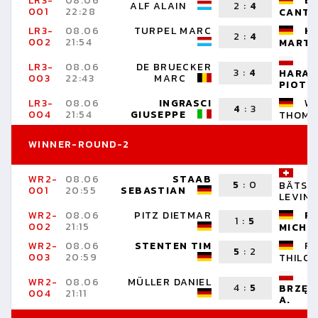
LR3-
08.06
B
ALF ALAIN
2
:
4
001
22:28
CANTE
LR3-
08.06
TURPEL MARC
K
2
:
4
002
21:54
MARTI
LR3-
08.06
DE BRUECKER
3
:
4
HARAS
003
22:43
MARC
PIOTR
LR3-
08.06
INGRASCI
W
4
:
3
004
21:54
GIUSEPPE
THOMA
WINNER-ROUND-2
WR2-
08.06
STAAB
5
:
0
BÄTSC
001
20:55
SEBASTIAN
LEVIN
WR2-
08.06
PITZ DIETMAR
PA
1
:
5
002
21:15
MICHA
WR2-
08.06
STENTEN TIM
R
5
:
2
003
20:59
THILO
WR2-
08.06
MÜLLER DANIEL
4
:
5
BRZĘK
004
21:11
A.