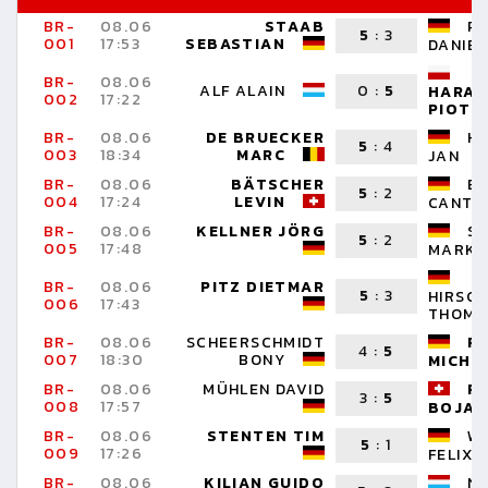
BR-
08.06
STAAB
P
5
:
3
001
17:53
SEBASTIAN
DANIEL
BR-
08.06
ALF ALAIN
0
:
5
HARAS
002
17:22
PIOTR
BR-
08.06
DE BRUECKER
H
5
:
4
003
18:34
MARC
JAN
BR-
08.06
BÄTSCHER
B
5
:
2
004
17:24
LEVIN
CANTE
BR-
08.06
KELLNER JÖRG
S
5
:
2
005
17:48
MARKU
BR-
08.06
PITZ DIETMAR
5
:
3
HIRSC
006
17:43
THOMA
BR-
08.06
SCHEERSCHMIDT
PA
4
:
5
007
18:30
BONY
MICHA
BR-
08.06
MÜHLEN DAVID
R
3
:
5
008
17:57
BOJAN
BR-
08.06
STENTEN TIM
W
5
:
1
009
17:26
FELIX
BR-
08.06
KILIAN GUIDO
NE