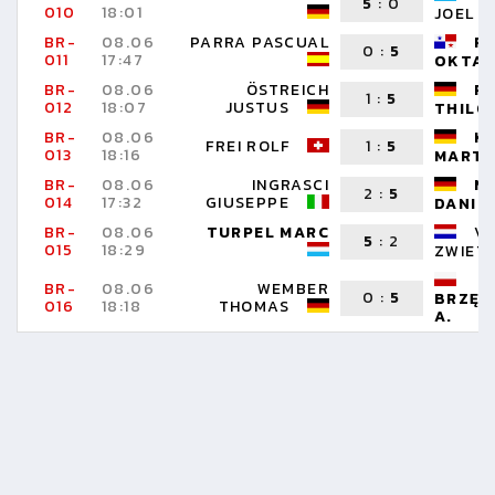
5
:
0
010
18:01
JOEL
BR-
08.06
PARRA PASCUAL
P
0
:
5
011
17:47
OKTAY
BR-
08.06
ÖSTREICH
R
1
:
5
012
18:07
JUSTUS
THILO
BR-
08.06
K
FREI ROLF
1
:
5
013
18:16
MARTI
BR-
08.06
INGRASCI
M
2
:
5
014
17:32
GIUSEPPE
DANIE
BR-
08.06
TURPEL MARC
V
5
:
2
015
18:29
ZWIETE
BR-
08.06
WEMBER
0
:
5
BRZĘK
016
18:18
THOMAS
A.