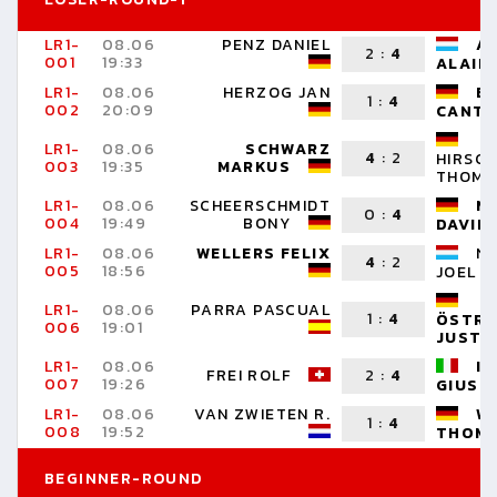
LR1-
08.06
PENZ DANIEL
A
2
:
4
001
19:33
ALAIN
LR1-
08.06
HERZOG JAN
B
1
:
4
002
20:09
CANTE
LR1-
08.06
SCHWARZ
4
:
2
HIRSC
003
19:35
MARKUS
THOMA
LR1-
08.06
SCHEERSCHMIDT
M
0
:
4
004
19:49
BONY
DAVID
LR1-
08.06
WELLERS FELIX
NE
4
:
2
005
18:56
JOEL
LR1-
08.06
PARRA PASCUAL
1
:
4
ÖSTRE
006
19:01
JUSTU
LR1-
08.06
IN
FREI ROLF
2
:
4
007
19:26
GIUSE
LR1-
08.06
VAN ZWIETEN R.
W
1
:
4
008
19:52
THOM
BEGINNER-ROUND