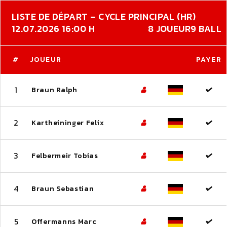
LISTE DE DÉPART – CYCLE PRINCIPAL (HR)
12.07.2026 16:00 H
8 JOUEUR
9 BALL
#
JOUEUR
PAYER
1
Braun Ralph
2
Kartheininger Felix
3
Felbermeir Tobias
4
Braun Sebastian
5
Offermanns Marc