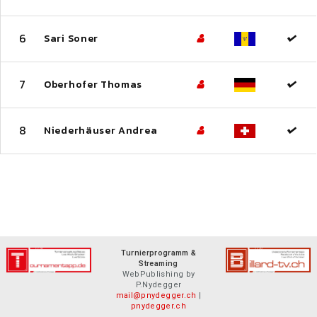
6
Sari Soner
7
Oberhofer Thomas
8
Niederhäuser Andrea
Turnierprogramm &
Streaming
WebPublishing by
P.Nydegger
mail@pnydegger.ch
|
pnydegger.ch