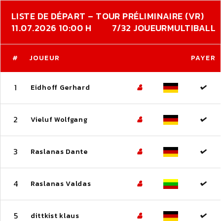
LISTE DE DÉPART – TOUR PRÉLIMINAIRE (VR)
11.07.2026 10:00 H
7/32 JOUEUR
MULTIBALL
#
JOUEUR
PAYER
1
Eidhoff Gerhard
2
Vieluf Wolfgang
3
Raslanas Dante
4
Raslanas Valdas
5
dittkist klaus