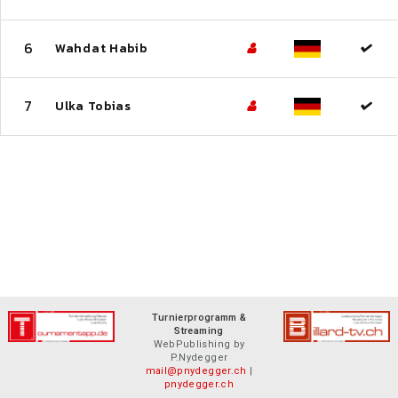
6
Wahdat Habib
7
Ulka Tobias
Turnierprogramm &
Streaming
WebPublishing by
P.Nydegger
mail@pnydegger.ch
|
pnydegger.ch