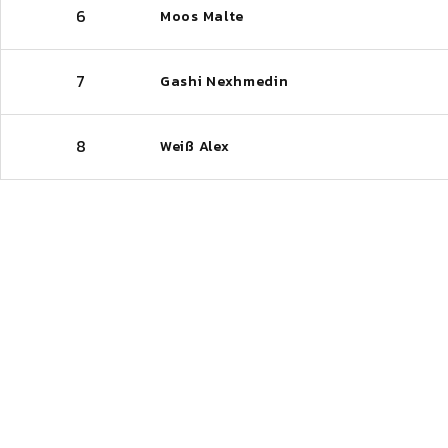
6
Moos Malte
7
Gashi Nexhmedin
8
Weiß Alex