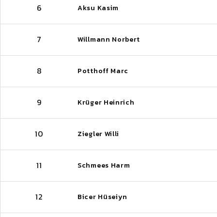
6
Aksu Kasim
7
Willmann Norbert
8
Potthoff Marc
9
Krüger Heinrich
10
Ziegler Willi
11
Schmees Harm
12
Bicer Hüseiyn